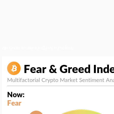
สภาวะตลาด (ความกลัว vs ความโลภ)