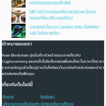
หลังข้อตกลงฮอร์มุซใกล้ยุติ
S&P 500 ทำจุดสูงสุดใหม่ แต่ Bitcoin ไม่ตาม
ตลาดเปลี่ยน หรือ คนเปลี่ยน?
3 เหตุผลทำไมราคา Cardano (Ada) ถึงพุ่งแรง
22% ในสัปดาห์เดียว
เป้าหมายของเรา
Siam Blockchain มุ่งมั่นที่จะช่วยนำเสนอสารเกี่ยวกับ
Cryptocurrency และเทคโนโลยีบล็อกเชนเพื่อคนไทย ในภาษาไทย เรา
รวบรวมข้อมูลส่วนใหญ่จากเว็บไซต์และเว็บบอร์ดต่างประเทศและนำมา
แปลส่งตรงถึงฟีดคุณ
เกี่ยวกับเว็บไซต์นี้
ทีมงาน
ติดต่อเรา
นโยบายความเป็นส่วนตัว
ข้อตกลงในการใช้งาน