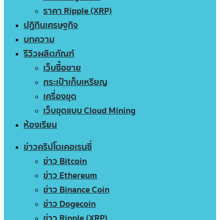
ราคา Ripple (XRP)
ปฏิทินเศรษฐกิจ
บทความ
รีวิวผลิตภัณฑ์
เว็บซื้อขาย
กระเป๋าเก็บเหรียญ
เครื่องขุด
เว็บขุดแบบ Cloud Mining
ห้องเรียน
ข่าวคริปโตเคอเรนซี่
ข่าว Bitcoin
ข่าว Ethereum
ข่าว Binance Coin
ข่าว Dogecoin
ข่าว Ripple (XRP)