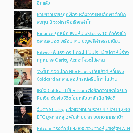
อีกแล้ว
ชายชาวมิสซูรีถูกฟ้อง หลังวางแผนลักพาตัวนัก
ลงทุน Bitcoin เพื่อเรียกค่าไถ่
Binance รุกหนัก เพิ่มหุ้น bStocks 10 ตัวดังเข้า
ตลาดสปอต พร้อมแคมเปญฟรีค่าธรรมเนียม
Bitwise ฟันธง คริปโตจะไม่เป็นไร แม้สัปดาห์นี้ร่าง
กฎหมาย Clarity Act จะโหวตไม่ผ่าน
‘อ.ตั๊ม’ ถอดปลั้ก Blockclock เก็บเข้าตู้ หวั่นพิษ
Coldcard ลุกลามสู่อุปกรณ์คริปโทฯ ในบ้าน
เหยื่อ Coldcard ใช้ Bitcoin ส่งข้อความหาโจรขอ
คืนเงิน ตัดพ้อชีวิตโอนกลับมาสักนิดก็ยังดี
จับตา Strategy ส่อแววเทขายรอบ 4 ? โอน 1,030
BTC มูลค่าทะลุ 2 พันล้านบาท ออกจากกระเป๋า
Bitcoin ทรงตัว $64,000 สวนทางหุ้นสหรัฐฯ ATH