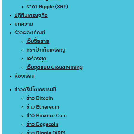
ราคา Ripple (XRP)
ปฏิทินเศรษฐกิจ
บทความ
รีวิวผลิตภัณฑ์
เว็บซื้อขาย
กระเป๋าเก็บเหรียญ
เครื่องขุด
เว็บขุดแบบ Cloud Mining
ห้องเรียน
ข่าวคริปโตเคอเรนซี่
ข่าว Bitcoin
ข่าว Ethereum
ข่าว Binance Coin
ข่าว Dogecoin
ข่าว Ripple (XRP)