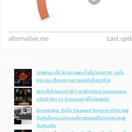
ประเด็นล่าสุด
นักพัฒนาใช้ AI ตรวจพบบั๊กขั้นวิกฤต 85 จุดใน
Bitcoin เตือนสถานการณ์เข้าขั้นเลวร้าย
ผู้ก่อตั้งโปรเจกต์ NFT ถูกฟ้องข้อหาหลอกลงทุน
หลังนำเงิน 10 ล้านดอลลาร์ไปเล่นพนัน
Broadridge จับมือ Payward Services เปิดทางผู้
ถือหุ้นโทเคน xStocksโหวตลงมติในการประชุมผู้
ถือหุ้นจริง