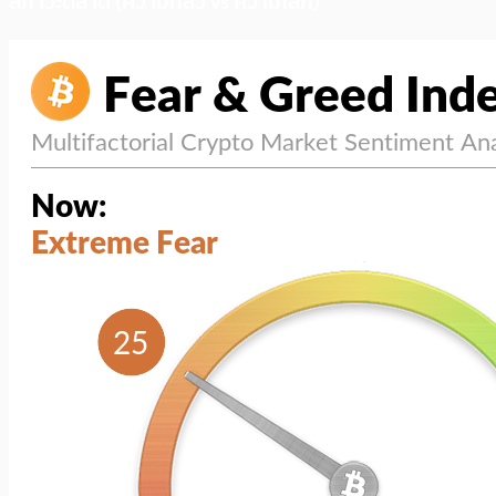
สภาวะตลาด (ความกลัว vs ความโลภ)