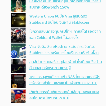
Cashcat ขึ้นแท่นเหรียญมีมที่โตแรงที่สุดในเวลานี้
สัปดาห์เดียวพุ่งกว่า 150%
Western Union จับมือ Visa ลุยเปิดตัว
Stablecard ดันโอนเงินผ่าน Stablecoin
ไขความลับนักลงทุนคริปโทฯ เกาหลีใต้! รอดจาก
แฮก Coldcard Wallet ได้อย่างไร
Visa จับมือ ZeroHash ยกระดับชำระเงินด้วย
Stablecoin รองรับการโอนเงินรวดเร็วข้ามโลก
สุดจัด! เทรดเดอร์อายุน้อยฟันกำไรเกือบครึ่งล้าน
ด้วยกลยุทธ์เทรดตามเศรษฐี
‘เต๋า เศรษฐพงศ์’ งานเข้า NAS โดนแฮกเกอร์ฝัง
ไวรัสเรียกค่าไถ่ Bitcoin เป็นจำนวน 0.07 BTC
ไต้หวันยกระดับเข้ม จ่อบังคับใช้กฏ Travel Rule
คุมโอนคริปโทฯ เริ่ม ต.ค. นี้