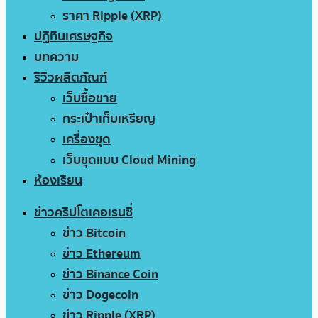
ราคา Ripple (XRP)
ปฏิทินเศรษฐกิจ
บทความ
รีวิวผลิตภัณฑ์
เว็บซื้อขาย
กระเป๋าเก็บเหรียญ
เครื่องขุด
เว็บขุดแบบ Cloud Mining
ห้องเรียน
ข่าวคริปโตเคอเรนซี่
ข่าว Bitcoin
ข่าว Ethereum
ข่าว Binance Coin
ข่าว Dogecoin
ข่าว Ripple (XRP)