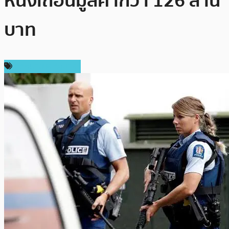
หนังเถื่อนมูลค่ากว่า 126 ล้าน
บาท
กฎหมายและรัฐบาล