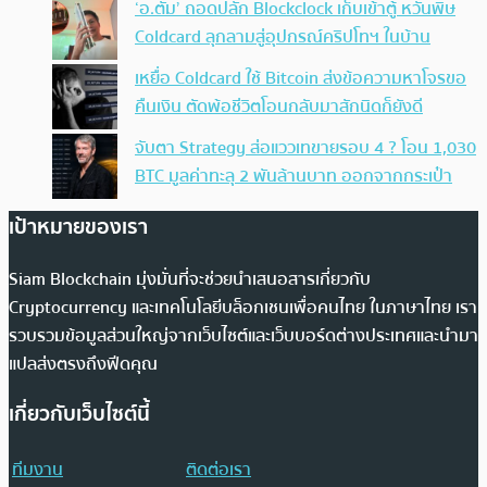
‘อ.ตั๊ม’ ถอดปลั้ก Blockclock เก็บเข้าตู้ หวั่นพิษ
Coldcard ลุกลามสู่อุปกรณ์คริปโทฯ ในบ้าน
เหยื่อ Coldcard ใช้ Bitcoin ส่งข้อความหาโจรขอ
คืนเงิน ตัดพ้อชีวิตโอนกลับมาสักนิดก็ยังดี
จับตา Strategy ส่อแววเทขายรอบ 4 ? โอน 1,030
BTC มูลค่าทะลุ 2 พันล้านบาท ออกจากกระเป๋า
เป้าหมายของเรา
Siam Blockchain มุ่งมั่นที่จะช่วยนำเสนอสารเกี่ยวกับ
Cryptocurrency และเทคโนโลยีบล็อกเชนเพื่อคนไทย ในภาษาไทย เรา
รวบรวมข้อมูลส่วนใหญ่จากเว็บไซต์และเว็บบอร์ดต่างประเทศและนำมา
แปลส่งตรงถึงฟีดคุณ
เกี่ยวกับเว็บไซต์นี้
ทีมงาน
ติดต่อเรา