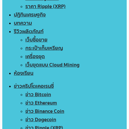
ราคา Ripple (XRP)
ปฏิทินเศรษฐกิจ
บทความ
รีวิวผลิตภัณฑ์
เว็บซื้อขาย
กระเป๋าเก็บเหรียญ
เครื่องขุด
เว็บขุดแบบ Cloud Mining
ห้องเรียน
ข่าวคริปโตเคอเรนซี่
ข่าว Bitcoin
ข่าว Ethereum
ข่าว Binance Coin
ข่าว Dogecoin
ข่าว Ripple (XRP)