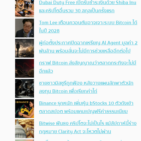
Dubai Duty Free เปิดรับชำระเงินด้วย Shiba Inu
และคริปโตอื่นรวม 30 สกุลเป็นครั้งแรก
Tom Lee เตือนควอนตัมอาจเจาะระบบ Bitcoin ได้
ในปี 2028
ผู้ก่อตั้งประกาศปิดฉากเหรียญ AI Agent มูลค่า 2
พันล้าน พร้อมลั่นจะไม่มีการช่วยเหลืออีกต่อไป
กราฟ Bitcoin ส่งสัญญาณว่าตลาดกระทิงจะไม่มี
อีกแล้ว
ชายชาวมิสซูรีถูกฟ้อง หลังวางแผนลักพาตัวนัก
ลงทุน Bitcoin เพื่อเรียกค่าไถ่
Binance รุกหนัก เพิ่มหุ้น bStocks 10 ตัวดังเข้า
ตลาดสปอต พร้อมแคมเปญฟรีค่าธรรมเนียม
Bitwise ฟันธง คริปโตจะไม่เป็นไร แม้สัปดาห์นี้ร่าง
กฎหมาย Clarity Act จะโหวตไม่ผ่าน