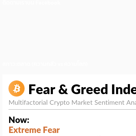
ติดตามเราบน Facebook
สภาวะตลาด (ความกลัว vs ความโลภ)