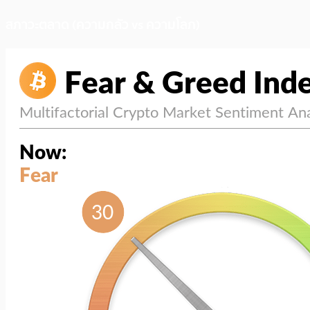
สภาวะตลาด (ความกลัว vs ความโลภ)