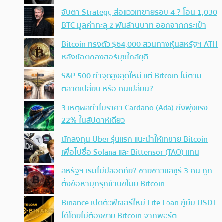
จับตา Strategy ส่อแววเทขายรอบ 4 ? โอน 1,030
BTC มูลค่าทะลุ 2 พันล้านบาท ออกจากกระเป๋า
Bitcoin ทรงตัว $64,000 สวนทางหุ้นสหรัฐฯ ATH
หลังข้อตกลงฮอร์มุซใกล้ยุติ
S&P 500 ทำจุดสูงสุดใหม่ แต่ Bitcoin ไม่ตาม
ตลาดเปลี่ยน หรือ คนเปลี่ยน?
3 เหตุผลทำไมราคา Cardano (Ada) ถึงพุ่งแรง
22% ในสัปดาห์เดียว
นักลงทุน Uber รุ่นแรก แนะนำให้เทขาย Bitcoin
เพื่อไปซื้อ Solana และ Bittensor (TAO) แทน
สหรัฐฯ เริ่มไม่ปลอดภัย? ชายชาวมิสซูรี 3 คน ถูก
ตั้งข้อหาบุกรุกบ้านขโมย Bitcoin
Binance เปิดตัวฟีเจอร์ใหม่ Lite Loan กู้ยืม USDT
ได้โดยไม่ต้องขาย Bitcoin จากพอร์ต