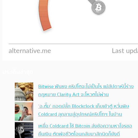
ประเด็นล่าสุด
Bitwise ฟันธง คริปโตจะไม่เป็นไร แม้สัปดาห์นี้ร่าง
กฎหมาย Clarity Act จะโหวตไม่ผ่าน
‘อ.ตั๊ม’ ถอดปลั้ก Blockclock เก็บเข้าตู้ หวั่นพิษ
Coldcard ลุกลามสู่อุปกรณ์คริปโทฯ ในบ้าน
เหยื่อ Coldcard ใช้ Bitcoin ส่งข้อความหาโจรขอ
คืนเงิน ตัดพ้อชีวิตโอนกลับมาสักนิดก็ยังดี