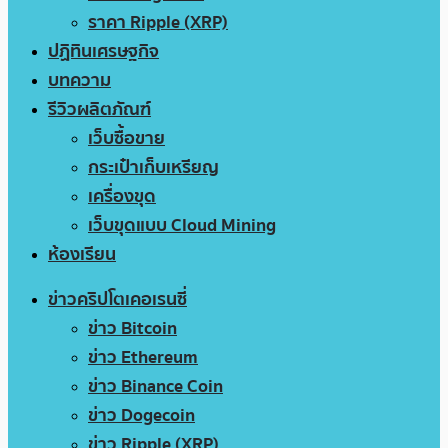
ราคา Ripple (XRP)
ปฏิทินเศรษฐกิจ
บทความ
รีวิวผลิตภัณฑ์
เว็บซื้อขาย
กระเป๋าเก็บเหรียญ
เครื่องขุด
เว็บขุดแบบ Cloud Mining
ห้องเรียน
ข่าวคริปโตเคอเรนซี่
ข่าว Bitcoin
ข่าว Ethereum
ข่าว Binance Coin
ข่าว Dogecoin
ข่าว Ripple (XRP)