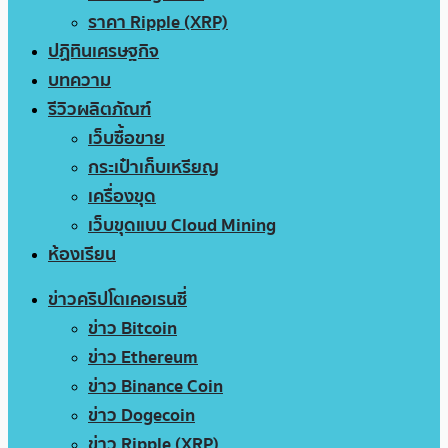
ราคา Ripple (XRP)
ปฏิทินเศรษฐกิจ
บทความ
รีวิวผลิตภัณฑ์
เว็บซื้อขาย
กระเป๋าเก็บเหรียญ
เครื่องขุด
เว็บขุดแบบ Cloud Mining
ห้องเรียน
ข่าวคริปโตเคอเรนซี่
ข่าว Bitcoin
ข่าว Ethereum
ข่าว Binance Coin
ข่าว Dogecoin
ข่าว Ripple (XRP)