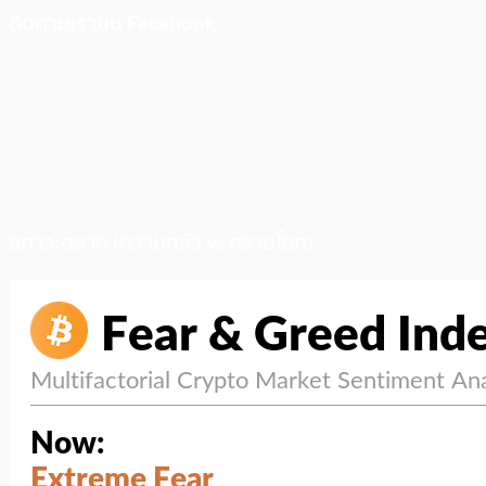
ติดตามเราบน Facebook
สภาวะตลาด (ความกลัว vs ความโลภ)