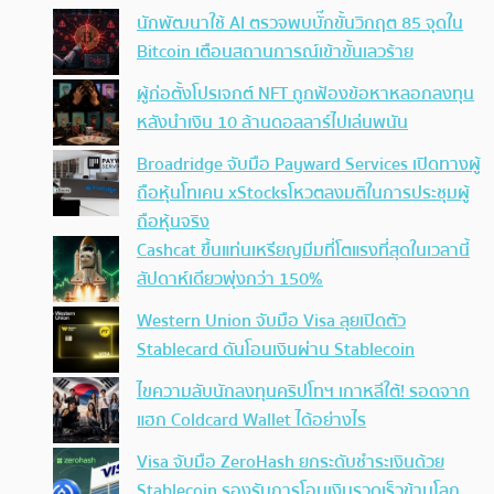
นักพัฒนาใช้ AI ตรวจพบบั๊กขั้นวิกฤต 85 จุดใน
Bitcoin เตือนสถานการณ์เข้าขั้นเลวร้าย
ผู้ก่อตั้งโปรเจกต์ NFT ถูกฟ้องข้อหาหลอกลงทุน
หลังนำเงิน 10 ล้านดอลลาร์ไปเล่นพนัน
Broadridge จับมือ Payward Services เปิดทางผู้
ถือหุ้นโทเคน xStocksโหวตลงมติในการประชุมผู้
ถือหุ้นจริง
Cashcat ขึ้นแท่นเหรียญมีมที่โตแรงที่สุดในเวลานี้
สัปดาห์เดียวพุ่งกว่า 150%
Western Union จับมือ Visa ลุยเปิดตัว
Stablecard ดันโอนเงินผ่าน Stablecoin
ไขความลับนักลงทุนคริปโทฯ เกาหลีใต้! รอดจาก
แฮก Coldcard Wallet ได้อย่างไร
Visa จับมือ ZeroHash ยกระดับชำระเงินด้วย
Stablecoin รองรับการโอนเงินรวดเร็วข้ามโลก