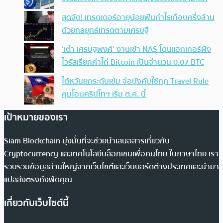
สุดจัด! เทรดเดอร์อายุน้อยฟันกำไรเกือบครึ่งล้าน
ด้วยกลยุทธ์เทรดตามเศรษฐี
‘เต๋า เศรษฐพงศ์’ งานเข้า NAS โดนแฮกเกอร์ฝัง
ไวรัสเรียกค่าไถ่ Bitcoin เป็นจำนวน 0.07 BTC
ไต้หวันยกระดับเข้ม จ่อบังคับใช้กฏ Travel Rule
คุมโอนคริปโทฯ เริ่ม ต.ค. นี้
เป้าหมายของเรา
Siam Blockchain มุ่งมั่นที่จะช่วยนำเสนอสารเกี่ยวกับ
Cryptocurrency และเทคโนโลยีบล็อกเชนเพื่อคนไทย ในภาษาไทย เรา
รวบรวมข้อมูลส่วนใหญ่จากเว็บไซต์และเว็บบอร์ดต่างประเทศและนำมา
แปลส่งตรงถึงฟีดคุณ
เกี่ยวกับเว็บไซต์นี้