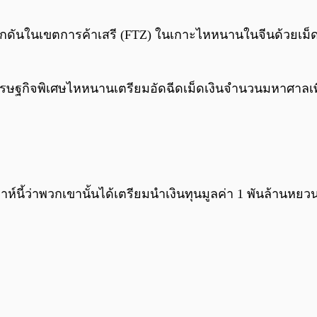
ลักดันในเขตการค้าเสรี (FTZ) ในเกาะไหหนานในจีนด้วยเม
ษฐกิจพิเศษไหหนานเตรียมอัดฉีดเม็ดเงินจำนวนมหาศาลเพื
ี้ว่าพวกเขานั้นได้เตรียมนำเงินทุนมูลค่า 1 พันล้านหยว