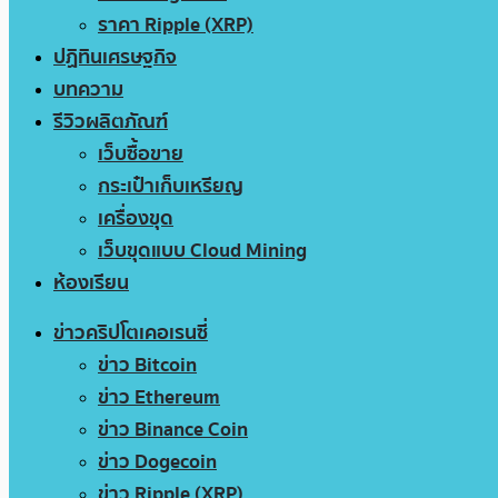
ราคา Ripple (XRP)
ปฏิทินเศรษฐกิจ
บทความ
รีวิวผลิตภัณฑ์
เว็บซื้อขาย
กระเป๋าเก็บเหรียญ
เครื่องขุด
เว็บขุดแบบ Cloud Mining
ห้องเรียน
ข่าวคริปโตเคอเรนซี่
ข่าว Bitcoin
ข่าว Ethereum
ข่าว Binance Coin
ข่าว Dogecoin
ข่าว Ripple (XRP)