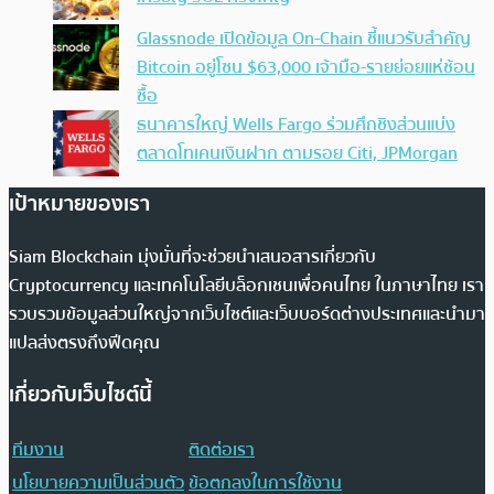
Glassnode เปิดข้อมูล On-Chain ชี้แนวรับสำคัญ
Bitcoin อยู่โซน $63,000 เจ้ามือ-รายย่อยแห่ช้อน
ซื้อ
ธนาคารใหญ่ Wells Fargo ร่วมศึกชิงส่วนแบ่ง
ตลาดโทเคนเงินฝาก ตามรอย Citi, JPMorgan
เป้าหมายของเรา
Siam Blockchain มุ่งมั่นที่จะช่วยนำเสนอสารเกี่ยวกับ
Cryptocurrency และเทคโนโลยีบล็อกเชนเพื่อคนไทย ในภาษาไทย เรา
รวบรวมข้อมูลส่วนใหญ่จากเว็บไซต์และเว็บบอร์ดต่างประเทศและนำมา
แปลส่งตรงถึงฟีดคุณ
เกี่ยวกับเว็บไซต์นี้
ทีมงาน
ติดต่อเรา
นโยบายความเป็นส่วนตัว
ข้อตกลงในการใช้งาน