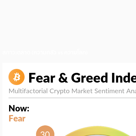
สภาวะตลาด (ความกลัว vs ความโลภ)