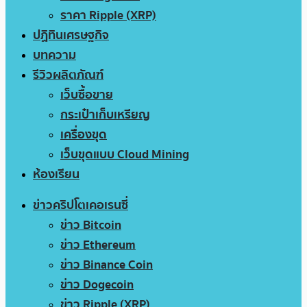
ราคา Ripple (XRP)
ปฏิทินเศรษฐกิจ
บทความ
รีวิวผลิตภัณฑ์
เว็บซื้อขาย
กระเป๋าเก็บเหรียญ
เครื่องขุด
เว็บขุดแบบ Cloud Mining
ห้องเรียน
ข่าวคริปโตเคอเรนซี่
ข่าว Bitcoin
ข่าว Ethereum
ข่าว Binance Coin
ข่าว Dogecoin
ข่าว Ripple (XRP)