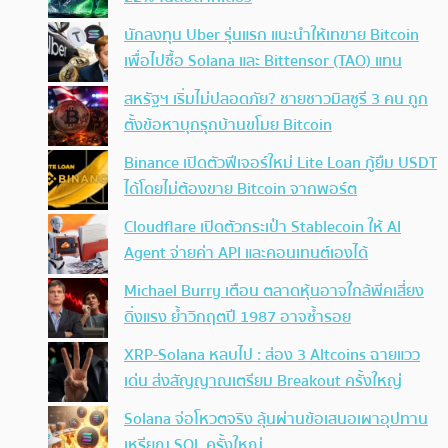
นักลงทุน Uber รุ่นแรก แนะนำให้เทขาย Bitcoin
เพื่อไปซื้อ Solana และ Bittensor (TAO) แทน
สหรัฐฯ เริ่มไม่ปลอดภัย? ชายชาวมิสซูรี 3 คน ถูก
ตั้งข้อหาบุกรุกบ้านขโมย Bitcoin
Binance เปิดตัวฟีเจอร์ใหม่ Lite Loan กู้ยืม USDT
ได้โดยไม่ต้องขาย Bitcoin จากพอร์ต
Cloudflare เปิดตัวกระเป๋า Stablecoin ให้ AI
Agent จ่ายค่า API และคอนเทนต์เองได้
Michael Burry เตือน ตลาดหุ้นอาจใกล้พีคเสี่ยง
ดิ่งแรง ย้ำวิกฤตปี 1987 อาจซ้ำรอย
XRP-Solana หลบไป : ส่อง 3 Altcoins ฉายแวว
เด่น ส่งสัญญาณเตรียม Breakout ครั้งใหญ่
Solana จ่อโหวตจริง ลุ้นผ่านข้อเสนอเผาอุปทาน
เหรียญ SOL ครั้งใหญ่