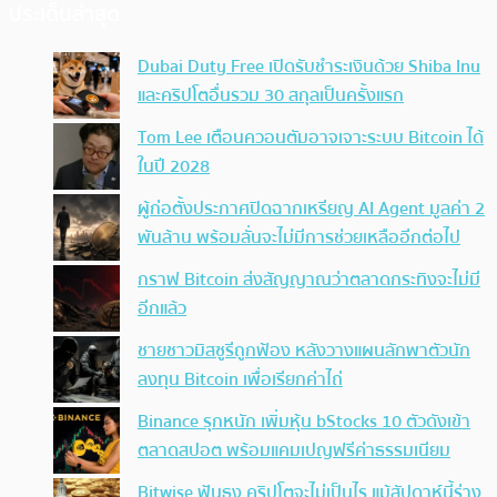
ประเด็นล่าสุด
Dubai Duty Free เปิดรับชำระเงินด้วย Shiba Inu
และคริปโตอื่นรวม 30 สกุลเป็นครั้งแรก
Tom Lee เตือนควอนตัมอาจเจาะระบบ Bitcoin ได้
ในปี 2028
ผู้ก่อตั้งประกาศปิดฉากเหรียญ AI Agent มูลค่า 2
พันล้าน พร้อมลั่นจะไม่มีการช่วยเหลืออีกต่อไป
กราฟ Bitcoin ส่งสัญญาณว่าตลาดกระทิงจะไม่มี
อีกแล้ว
ชายชาวมิสซูรีถูกฟ้อง หลังวางแผนลักพาตัวนัก
ลงทุน Bitcoin เพื่อเรียกค่าไถ่
Binance รุกหนัก เพิ่มหุ้น bStocks 10 ตัวดังเข้า
ตลาดสปอต พร้อมแคมเปญฟรีค่าธรรมเนียม
Bitwise ฟันธง คริปโตจะไม่เป็นไร แม้สัปดาห์นี้ร่าง