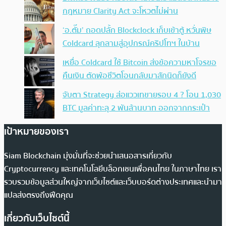
กฎหมาย Clarity Act จะโหวตไม่ผ่าน
‘อ.ตั๊ม’ ถอดปลั้ก Blockclock เก็บเข้าตู้ หวั่นพิษ
Coldcard ลุกลามสู่อุปกรณ์คริปโทฯ ในบ้าน
เหยื่อ Coldcard ใช้ Bitcoin ส่งข้อความหาโจรขอ
คืนเงิน ตัดพ้อชีวิตโอนกลับมาสักนิดก็ยังดี
จับตา Strategy ส่อแววเทขายรอบ 4 ? โอน 1,030
BTC มูลค่าทะลุ 2 พันล้านบาท ออกจากกระเป๋า
เป้าหมายของเรา
Siam Blockchain มุ่งมั่นที่จะช่วยนำเสนอสารเกี่ยวกับ
Cryptocurrency และเทคโนโลยีบล็อกเชนเพื่อคนไทย ในภาษาไทย เรา
รวบรวมข้อมูลส่วนใหญ่จากเว็บไซต์และเว็บบอร์ดต่างประเทศและนำมา
แปลส่งตรงถึงฟีดคุณ
เกี่ยวกับเว็บไซต์นี้