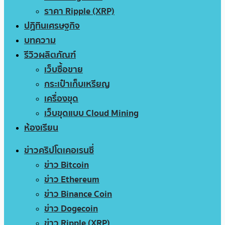
ราคา Ripple (XRP)
ปฏิทินเศรษฐกิจ
บทความ
รีวิวผลิตภัณฑ์
เว็บซื้อขาย
กระเป๋าเก็บเหรียญ
เครื่องขุด
เว็บขุดแบบ Cloud Mining
ห้องเรียน
ข่าวคริปโตเคอเรนซี่
ข่าว Bitcoin
ข่าว Ethereum
ข่าว Binance Coin
ข่าว Dogecoin
ข่าว Ripple (XRP)