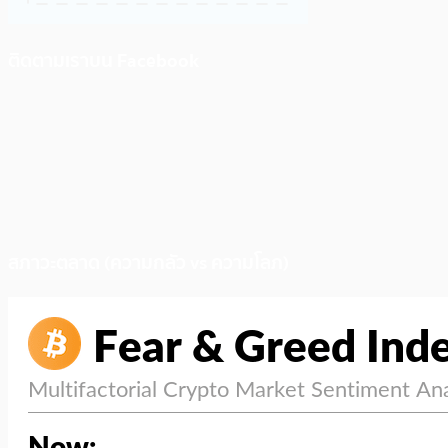
ติดตามเราบน Facebook
สภาวะตลาด (ความกลัว vs ความโลภ)