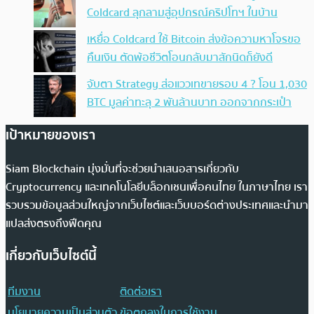
Coldcard ลุกลามสู่อุปกรณ์คริปโทฯ ในบ้าน
เหยื่อ Coldcard ใช้ Bitcoin ส่งข้อความหาโจรขอ
คืนเงิน ตัดพ้อชีวิตโอนกลับมาสักนิดก็ยังดี
จับตา Strategy ส่อแววเทขายรอบ 4 ? โอน 1,030
BTC มูลค่าทะลุ 2 พันล้านบาท ออกจากกระเป๋า
เป้าหมายของเรา
Siam Blockchain มุ่งมั่นที่จะช่วยนำเสนอสารเกี่ยวกับ
Cryptocurrency และเทคโนโลยีบล็อกเชนเพื่อคนไทย ในภาษาไทย เรา
รวบรวมข้อมูลส่วนใหญ่จากเว็บไซต์และเว็บบอร์ดต่างประเทศและนำมา
แปลส่งตรงถึงฟีดคุณ
เกี่ยวกับเว็บไซต์นี้
ทีมงาน
ติดต่อเรา
นโยบายความเป็นส่วนตัว
ข้อตกลงในการใช้งาน