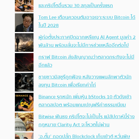
และคริปโตอื่นรวม 30 สกุลเป็นครั้งแรก
Tom Lee เตือนควอนตัมอาจเจาะระบบ Bitcoin ได้
ในปี 2028
ผู้ก่อตั้งประกาศปิดฉากเหรียญ AI Agent มูลค่า 2
พันล้าน พร้อมลั่นจะไม่มีการช่วยเหลืออีกต่อไป
กราฟ Bitcoin ส่งสัญญาณว่าตลาดกระทิงจะไม่มี
อีกแล้ว
ชายชาวมิสซูรีถูกฟ้อง หลังวางแผนลักพาตัวนัก
ลงทุน Bitcoin เพื่อเรียกค่าไถ่
Binance รุกหนัก เพิ่มหุ้น bStocks 10 ตัวดังเข้า
ตลาดสปอต พร้อมแคมเปญฟรีค่าธรรมเนียม
Bitwise ฟันธง คริปโตจะไม่เป็นไร แม้สัปดาห์นี้ร่าง
กฎหมาย Clarity Act จะโหวตไม่ผ่าน
‘อ.ตั๊ม’ ถอดปลั้ก Blockclock เก็บเข้าตู้ หวั่นพิษ