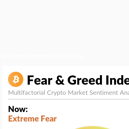
สภาวะตลาด (ความกลัว vs ความโลภ)