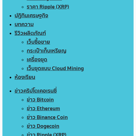
ราคา Ripple (XRP)
ปฏิทินเศรษฐกิจ
บทความ
รีวิวผลิตภัณฑ์
เว็บซื้อขาย
กระเป๋าเก็บเหรียญ
เครื่องขุด
เว็บขุดแบบ Cloud Mining
ห้องเรียน
ข่าวคริปโตเคอเรนซี่
ข่าว Bitcoin
ข่าว Ethereum
ข่าว Binance Coin
ข่าว Dogecoin
ข่าว Ripple (XRP)