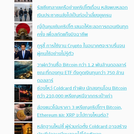
รัสเซียทลายเครือข่ายคริปโตเถื่อน หลังพบหลอก
เงินประชาชนส่งไปเป็นท่อน้ำเลี้ยงยูเครน
ญี่ปุ่นคุมเข้มคริปโต เสนอให้ชะลอการถอนเงินทุก
ครั้ง เพื่อสกัดแก๊งมิจฉาชีพ
กูรูชี้ การใช้งาน Crypto ในอนาคตจะราบรื่นจน
ผู้คนใช้อย่างไม่รู้ตัว
วาฬกว้านซื้อ Bitcoin กว่า 1.2 พันล้านดอลลาร์
ขณะที่กองทุน ETF ดึงดูดเงินทุนกว่า 750 ล้าน
ดอลลาร์
ช่องโหว่ Coldcard ทำพิษ นักลงทุนโอน Bitcoin
กว่า 210,000 เหรียญหนีจากกระเป๋าเก่า
ส่องแนวโน้มราคา 3 เหรียญคริปโทฯ Bitcoin,
Ethereum และ XRP จะไปทางไหนต่อ?
หลักฐานใหม่ชี้ ผู้ร่วมก่อตั้ง Coldcard อาจสร้าง