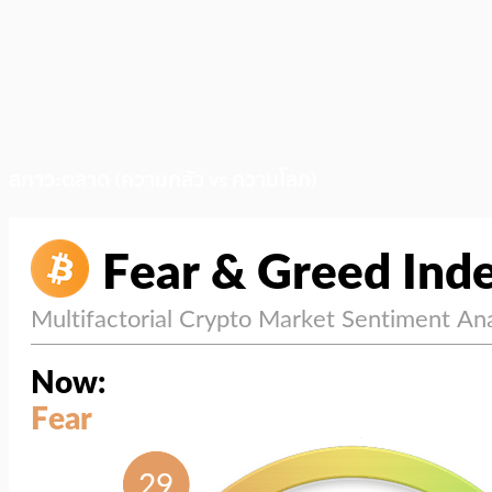
สภาวะตลาด (ความกลัว vs ความโลภ)