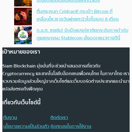
บัญชีปลอมเนียนสอดไส้โค้ดตัวเอง
ตื่นตระหนก Coldcard! กระเป๋า Bitcoin ที่
เคลื่อนไหวรายวันพุ่งแตะนิวไฮในรอบ 8 เดือน
ก.ล.ต. ชงเข้ม! จับมือแบงก์ชาติยกระดับการกำกับ
ดูแลธุรกรรม Stablecoin เล็งออกแนวทางปีนี้
เป้าหมายของเรา
Siam Blockchain มุ่งมั่นที่จะช่วยนำเสนอสารเกี่ยวกับ
Cryptocurrency และเทคโนโลยีบล็อกเชนเพื่อคนไทย ในภาษาไทย เรา
รวบรวมข้อมูลส่วนใหญ่จากเว็บไซต์และเว็บบอร์ดต่างประเทศและนำมา
แปลส่งตรงถึงฟีดคุณ
เกี่ยวกับเว็บไซต์นี้
ทีมงาน
ติดต่อเรา
นโยบายความเป็นส่วนตัว
ข้อตกลงในการใช้งาน