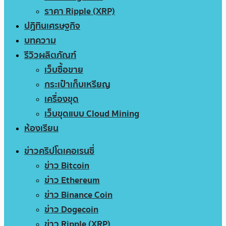
ราคา Ripple (XRP)
ปฏิทินเศรษฐกิจ
บทความ
รีวิวผลิตภัณฑ์
เว็บซื้อขาย
กระเป๋าเก็บเหรียญ
เครื่องขุด
เว็บขุดแบบ Cloud Mining
ห้องเรียน
ข่าวคริปโตเคอเรนซี่
ข่าว Bitcoin
ข่าว Ethereum
ข่าว Binance Coin
ข่าว Dogecoin
ข่าว Ripple (XRP)