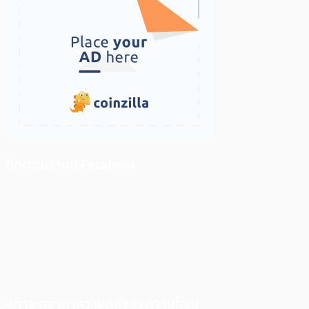
ติดตามเราบน Facebook
สภาวะตลาด (ความกลัว vs ความโลภ)