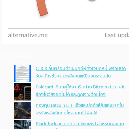
ประเด็นล่าสุด
CLICX ลั่นพร้อมดำเนินคดีผู้ตั้งใจบิดหนี้ พร้อมปิด
รับสมัครชั่วคราวหลังคนแห่ยื่นจนระบบล้น
Coldcard เตือนผู้ใช้งานรีบย้าย Bitcoin ด่วน หลัง
ช่องโหว่ยังอุดไม่ได้ และถูกเจาะต่อเนื่อง
กองทุน Bitcoin ETF เจ๊งและปิดตัวเป็นแห่งแรกใน
สหรัฐหลังเงินทุนไหลออกไปฝั่ง AI
BlackRock ลุยเปิดตัว Tokenized สำหรับกองทุน