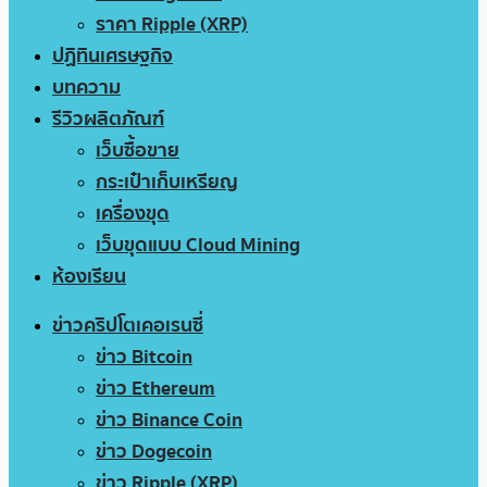
ราคา Ripple (XRP)
ปฏิทินเศรษฐกิจ
บทความ
รีวิวผลิตภัณฑ์
เว็บซื้อขาย
กระเป๋าเก็บเหรียญ
เครื่องขุด
เว็บขุดแบบ Cloud Mining
ห้องเรียน
ข่าวคริปโตเคอเรนซี่
ข่าว Bitcoin
ข่าว Ethereum
ข่าว Binance Coin
ข่าว Dogecoin
ข่าว Ripple (XRP)