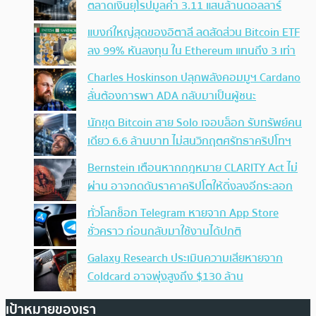
ตลาดเงินยุโรปมูลค่า 3.11 แสนล้านดอลลาร์
แบงก์ใหญ่สุดของอิตาลี ลดสัดส่วน Bitcoin ETF
ลง 99% หันลงทุน ใน Ethereum แทนถึง 3 เท่า
Charles Hoskinson ปลุกพลังคอมมูฯ Cardano
ลั่นต้องการพา ADA กลับมาเป็นผู้ชนะ
นักขุด Bitcoin สาย Solo เจอบล็อก รับทรัพย์คน
เดียว 6.6 ล้านบาท ไม่สนวิกฤตศรัทธาคริปโทฯ
Bernstein เตือนหากกฎหมาย CLARITY Act ไม่
ผ่าน อาจกดดันราคาคริปโตให้ดิ่งลงอีกระลอก
ทั่วโลกช็อก Telegram หายจาก App Store
ชั่วคราว ก่อนกลับมาใช้งานได้ปกติ
Galaxy Research ประเมินความเสียหายจาก
Coldcard อาจพุ่งสูงถึง $130 ล้าน
เป้าหมายของเรา