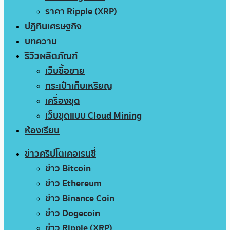
ราคา Ripple (XRP)
ปฏิทินเศรษฐกิจ
บทความ
รีวิวผลิตภัณฑ์
เว็บซื้อขาย
กระเป๋าเก็บเหรียญ
เครื่องขุด
เว็บขุดแบบ Cloud Mining
ห้องเรียน
ข่าวคริปโตเคอเรนซี่
ข่าว Bitcoin
ข่าว Ethereum
ข่าว Binance Coin
ข่าว Dogecoin
ข่าว Ripple (XRP)