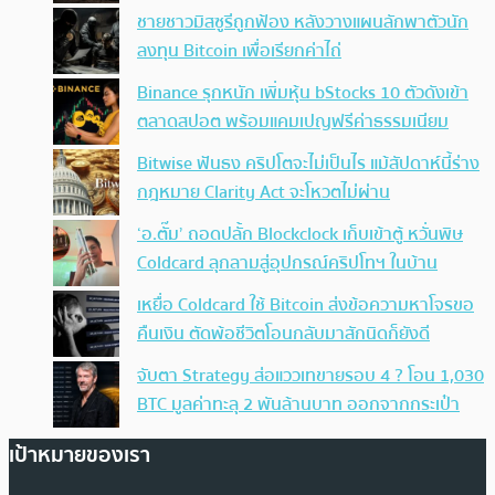
ชายชาวมิสซูรีถูกฟ้อง หลังวางแผนลักพาตัวนัก
ลงทุน Bitcoin เพื่อเรียกค่าไถ่
Binance รุกหนัก เพิ่มหุ้น bStocks 10 ตัวดังเข้า
ตลาดสปอต พร้อมแคมเปญฟรีค่าธรรมเนียม
Bitwise ฟันธง คริปโตจะไม่เป็นไร แม้สัปดาห์นี้ร่าง
กฎหมาย Clarity Act จะโหวตไม่ผ่าน
‘อ.ตั๊ม’ ถอดปลั้ก Blockclock เก็บเข้าตู้ หวั่นพิษ
Coldcard ลุกลามสู่อุปกรณ์คริปโทฯ ในบ้าน
เหยื่อ Coldcard ใช้ Bitcoin ส่งข้อความหาโจรขอ
คืนเงิน ตัดพ้อชีวิตโอนกลับมาสักนิดก็ยังดี
จับตา Strategy ส่อแววเทขายรอบ 4 ? โอน 1,030
BTC มูลค่าทะลุ 2 พันล้านบาท ออกจากกระเป๋า
เป้าหมายของเรา