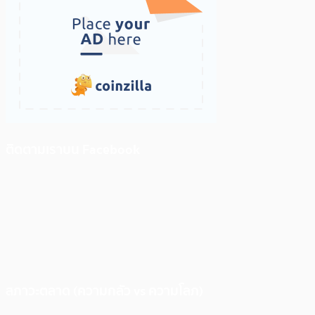
ติดตามเราบน Facebook
สภาวะตลาด (ความกลัว vs ความโลภ)