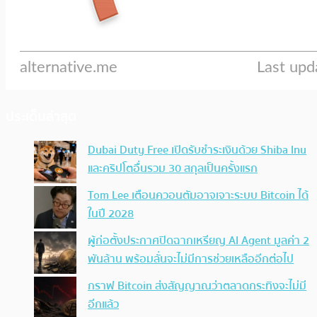
ประเด็นล่าสุด
Dubai Duty Free เปิดรับชำระเงินด้วย Shiba Inu
และคริปโตอื่นรวม 30 สกุลเป็นครั้งแรก
Tom Lee เตือนควอนตัมอาจเจาะระบบ Bitcoin ได้
ในปี 2028
ผู้ก่อตั้งประกาศปิดฉากเหรียญ AI Agent มูลค่า 2
พันล้าน พร้อมลั่นจะไม่มีการช่วยเหลืออีกต่อไป
กราฟ Bitcoin ส่งสัญญาณว่าตลาดกระทิงจะไม่มี
อีกแล้ว