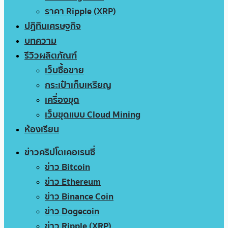
ราคา Ripple (XRP)
ปฏิทินเศรษฐกิจ
บทความ
รีวิวผลิตภัณฑ์
เว็บซื้อขาย
กระเป๋าเก็บเหรียญ
เครื่องขุด
เว็บขุดแบบ Cloud Mining
ห้องเรียน
ข่าวคริปโตเคอเรนซี่
ข่าว Bitcoin
ข่าว Ethereum
ข่าว Binance Coin
ข่าว Dogecoin
ข่าว Ripple (XRP)