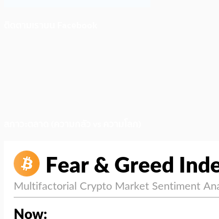
ติดตามเราบน Facebook
สภาวะตลาด (ความกลัว vs ความโลภ)