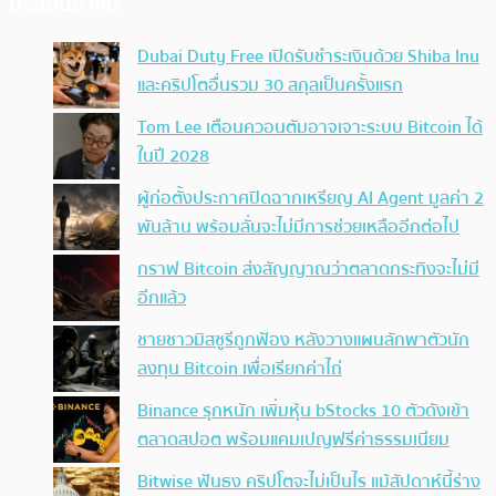
ประเด็นล่าสุด
Dubai Duty Free เปิดรับชำระเงินด้วย Shiba Inu
และคริปโตอื่นรวม 30 สกุลเป็นครั้งแรก
Tom Lee เตือนควอนตัมอาจเจาะระบบ Bitcoin ได้
ในปี 2028
ผู้ก่อตั้งประกาศปิดฉากเหรียญ AI Agent มูลค่า 2
พันล้าน พร้อมลั่นจะไม่มีการช่วยเหลืออีกต่อไป
กราฟ Bitcoin ส่งสัญญาณว่าตลาดกระทิงจะไม่มี
อีกแล้ว
ชายชาวมิสซูรีถูกฟ้อง หลังวางแผนลักพาตัวนัก
ลงทุน Bitcoin เพื่อเรียกค่าไถ่
Binance รุกหนัก เพิ่มหุ้น bStocks 10 ตัวดังเข้า
ตลาดสปอต พร้อมแคมเปญฟรีค่าธรรมเนียม
Bitwise ฟันธง คริปโตจะไม่เป็นไร แม้สัปดาห์นี้ร่าง