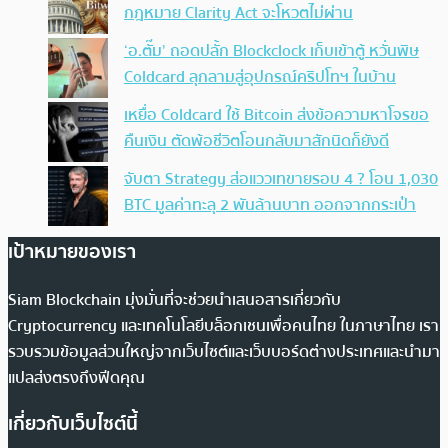
กฎหมาย Clarity Act จะโหวตไม่ผ่าน
‘อ.ตั๊ม’ ถอดปลั้ก Blockclock เก็บเข้าตู้ หวั่นพิษ
Coldcard ลุกลามสู่อุปกรณ์คริปโทฯ ในบ้าน
เหยื่อ Coldcard ใช้ Bitcoin ส่งข้อความหาโจรขอ
คืนเงิน ตัดพ้อชีวิตโอนกลับมาสักนิดก็ยังดี
จับตา Strategy ส่อแววเทขายรอบ 4 ? โอน 1,030
BTC มูลค่าทะลุ 2 พันล้านบาท ออกจากกระเป๋า
เป้าหมายของเรา
Siam Blockchain มุ่งมั่นที่จะช่วยนำเสนอสารเกี่ยวกับ
Cryptocurrency และเทคโนโลยีบล็อกเชนเพื่อคนไทย ในภาษาไทย เรา
รวบรวมข้อมูลส่วนใหญ่จากเว็บไซต์และเว็บบอร์ดต่างประเทศและนำมา
แปลส่งตรงถึงฟีดคุณ
เกี่ยวกับเว็บไซต์นี้