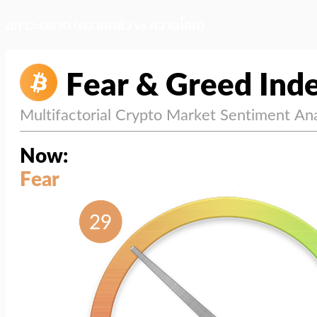
สภาวะตลาด (ความกลัว vs ความโลภ)