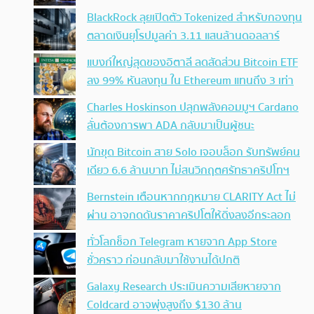
BlackRock ลุยเปิดตัว Tokenized สำหรับกองทุน
ตลาดเงินยุโรปมูลค่า 3.11 แสนล้านดอลลาร์
แบงก์ใหญ่สุดของอิตาลี ลดสัดส่วน Bitcoin ETF
ลง 99% หันลงทุน ใน Ethereum แทนถึง 3 เท่า
Charles Hoskinson ปลุกพลังคอมมูฯ Cardano
ลั่นต้องการพา ADA กลับมาเป็นผู้ชนะ
นักขุด Bitcoin สาย Solo เจอบล็อก รับทรัพย์คน
เดียว 6.6 ล้านบาท ไม่สนวิกฤตศรัทธาคริปโทฯ
Bernstein เตือนหากกฎหมาย CLARITY Act ไม่
ผ่าน อาจกดดันราคาคริปโตให้ดิ่งลงอีกระลอก
ทั่วโลกช็อก Telegram หายจาก App Store
ชั่วคราว ก่อนกลับมาใช้งานได้ปกติ
Galaxy Research ประเมินความเสียหายจาก
Coldcard อาจพุ่งสูงถึง $130 ล้าน