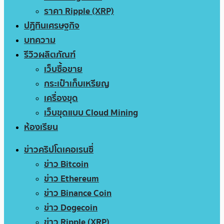
ราคา Ripple (XRP)
ปฏิทินเศรษฐกิจ
บทความ
รีวิวผลิตภัณฑ์
เว็บซื้อขาย
กระเป๋าเก็บเหรียญ
เครื่องขุด
เว็บขุดแบบ Cloud Mining
ห้องเรียน
ข่าวคริปโตเคอเรนซี่
ข่าว Bitcoin
ข่าว Ethereum
ข่าว Binance Coin
ข่าว Dogecoin
ข่าว Ripple (XRP)