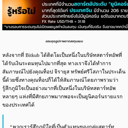
ขอบคุณรูปภาพจากลงทุนแมน
หลังจากที่ Bitkub ได้ติดโผเป็นหนึ่งในบริษัทสตาร์ทอัพที่
ได้รับเงินระดมทุนไปมากที่สุด ทางเราจึงได้ทำการ
สัมภาษณ์ไปยังคุณท็อป จิรายุส ทรัพย์ศรีโสภาในประเด็น
นี้ด้วยซึ่งทางคุณท็อปก็ได้ให้สัมภาษณ์โดยภาพรวมว่า
รู้สึกภูมิใจเป็นอย่างมากที่เป็นหนึ่งในบริษัทสตาร์ทอัพ
หลายๆ แห่งที่มีศักยภาพมากพอจะเป็นยูนิคอร์นรายแรก
ของประเทศได้
“พวกเรารู้สึกภูมิใจที่เป็นตัวแทนของกลุ่มสตาร์ท