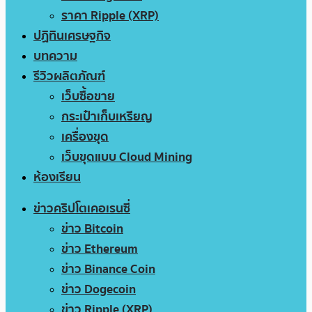
ราคา Ripple (XRP)
ปฏิทินเศรษฐกิจ
บทความ
รีวิวผลิตภัณฑ์
เว็บซื้อขาย
กระเป๋าเก็บเหรียญ
เครื่องขุด
เว็บขุดแบบ Cloud Mining
ห้องเรียน
ข่าวคริปโตเคอเรนซี่
ข่าว Bitcoin
ข่าว Ethereum
ข่าว Binance Coin
ข่าว Dogecoin
ข่าว Ripple (XRP)