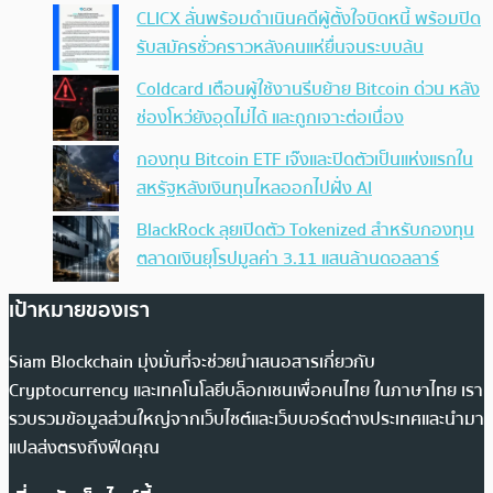
CLICX ลั่นพร้อมดำเนินคดีผู้ตั้งใจบิดหนี้ พร้อมปิด
รับสมัครชั่วคราวหลังคนแห่ยื่นจนระบบล้น
Coldcard เตือนผู้ใช้งานรีบย้าย Bitcoin ด่วน หลัง
ช่องโหว่ยังอุดไม่ได้ และถูกเจาะต่อเนื่อง
กองทุน Bitcoin ETF เจ๊งและปิดตัวเป็นแห่งแรกใน
สหรัฐหลังเงินทุนไหลออกไปฝั่ง AI
BlackRock ลุยเปิดตัว Tokenized สำหรับกองทุน
ตลาดเงินยุโรปมูลค่า 3.11 แสนล้านดอลลาร์
เป้าหมายของเรา
Siam Blockchain มุ่งมั่นที่จะช่วยนำเสนอสารเกี่ยวกับ
Cryptocurrency และเทคโนโลยีบล็อกเชนเพื่อคนไทย ในภาษาไทย เรา
รวบรวมข้อมูลส่วนใหญ่จากเว็บไซต์และเว็บบอร์ดต่างประเทศและนำมา
แปลส่งตรงถึงฟีดคุณ