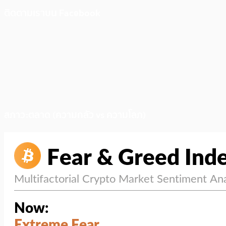
ติดตามเราบน Facebook
สภาวะตลาด (ความกลัว vs ความโลภ)