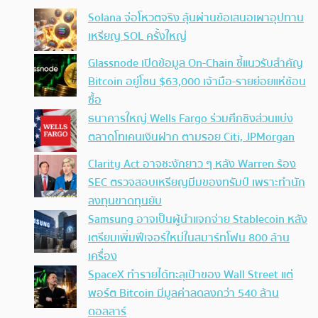
Solana จ่อโหวตจริง ลุ้นผ่านข้อเสนอเผาอุปทาน
เหรียญ SOL ครั้งใหญ่
Glassnode เปิดข้อมูล On-Chain ชี้แนวรับสำคัญ
Bitcoin อยู่โซน $63,000 เจ้ามือ-รายย่อยแห่ช้อน
ซื้อ
ธนาคารใหญ่ Wells Fargo ร่วมศึกชิงส่วนแบ่ง
ตลาดโทเคนเงินฝาก ตามรอย Citi, JPMorgan
Clarity Act อาจชะงักยาว ๆ หลัง Warren ร้อง
SEC ตรวจสอบเหรียญมีมของทรัมป์ เพราะทำนัก
ลงทุนขาดทุนยับ
Samsung อาจเป็นผู้นำแจกจ่าย Stablecoin หลัง
เตรียมเพิ่มฟีเจอร์ใหม่ในสมาร์ทโฟน 800 ล้าน
เครื่อง
SpaceX ทำรายได้ทะลุเป้าของ Wall Street แต่
พอร์ต Bitcoin มีมูลค่าลดลงกว่า 540 ล้าน
ดอลลาร์