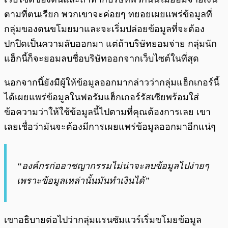
ตามที่ตนเรียก พวกเขาจะค่อยๆ ทยอยเผยแพร่ข้อมูลที่
กลุ่มของตนขโมยมาและจะเริ่มปล่อยข้อมูลที่จะต้อง
ปกปิดเป็นความลับออกมา แต่ถ้าบริษัทยอมจ่าย กลุ่มนัก
แฮ็กนี้ก็จะยอมลบชื่อบริษัทออกจากเว็บไซต์ในที่สุด
นอกจากนี้ยังมีผู้ให้ข้อมูลออกมากล่าวว่ากลุ่มแฮ็กเกอร์นี้
ได้เผยแพร่ข้อมูลในฟอรัมแฮ็กเกอร์รัสเซียพร้อมใส่
ข้อความว่าให้ใช้ข้อมูลนี้ไปตามที่คุณต้องการเลย เขา
เลยเชื่อว่ามันจะต้องมีการเผยแพร่ข้อมูลออกมาอีกแน่ๆ
“องค์กรก่ออาชญากรรมไม่น่าจะลบข้อมูลไปง่ายๆ
เพราะข้อมูลเหล่านั้นมันทำเงินได้”
เขาอธิบายต่อไปว่ากลุ่มแรนซัมแวร์เริ่มขโมยข้อมูล