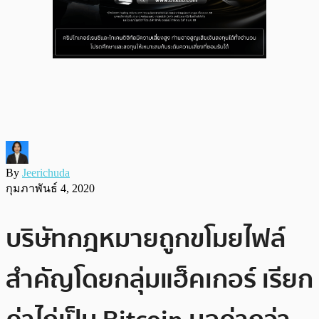
By
Jeerichuda
กุมภาพันธ์ 4, 2020
บริษัทกฎหมายถูกขโมยไฟล์
สำคัญโดยกลุ่มแฮ็คเกอร์ เรียก