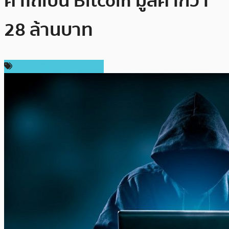
ค่าไถ่เป็น Bitcoin มูลค่ากว่า
28 ล้านบาท
ความปลอดภัยทางไซเบอร์