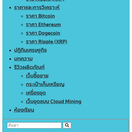
ราคาและการวิเคราะห์
ราคา Bitcoin
ราคา Ethereum
ราคา Dogecoin
ราคา Ripple (XRP)
ปฏิทินเศรษฐกิจ
บทความ
รีวิวผลิตภัณฑ์
เว็บซื้อขาย
กระเป๋าเก็บเหรียญ
เครื่องขุด
เว็บขุดแบบ Cloud Mining
ห้องเรียน