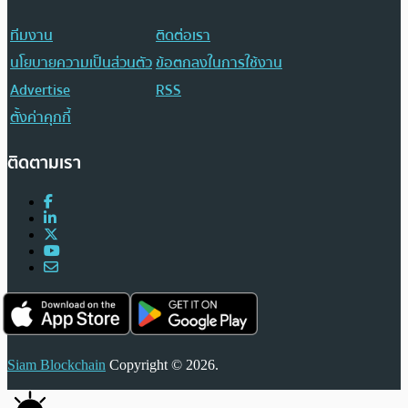
ทีมงาน
ติดต่อเรา
นโยบายความเป็นส่วนตัว
ข้อตกลงในการใช้งาน
Advertise
RSS
ตั้งค่าคุกกี้
ติดตามเรา
Siam Blockchain
Copyright © 2026.