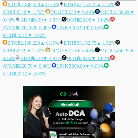
BTC
฿2,138,229
▲ 0.15%
ETH
฿63,152.75
▲ 1.52%
XRP
฿35.19
▼ 1.70%
DOGE
฿2.33
▼ 0.48%
SOL
฿2,450.99
▼
0.46%
ADA
฿6.30
▼ 1.87%
DOT
฿28.06
▼ 1.02%
AVAX
฿220.78
▼ 0.90%
LINK
฿269.90
▼ 0.68%
KUB
฿20.12
▼ 2.00%
BTC
฿2,138,229
▲ 0.15%
ETH
฿63,152.75
▲ 1.52%
XRP
฿35.19
▼ 1.70%
DOGE
฿2.33
▼ 0.48%
SOL
฿2,450.99
▼
0.46%
ADA
฿6.30
▼ 1.87%
DOT
฿28.06
▼ 1.02%
AVAX
฿220.78
▼ 0.90%
LINK
฿269.90
▼ 0.68%
KUB
฿20.12
▼ 2.00%