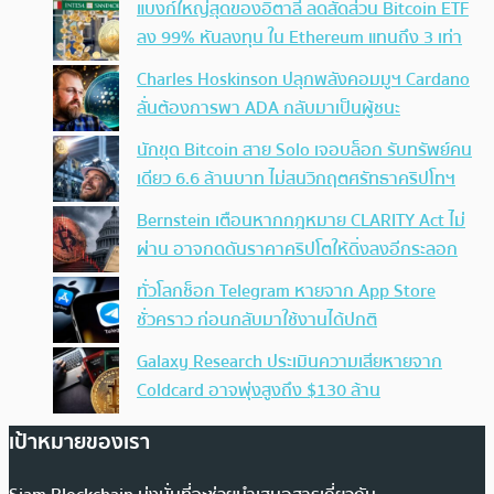
แบงก์ใหญ่สุดของอิตาลี ลดสัดส่วน Bitcoin ETF
ลง 99% หันลงทุน ใน Ethereum แทนถึง 3 เท่า
Charles Hoskinson ปลุกพลังคอมมูฯ Cardano
ลั่นต้องการพา ADA กลับมาเป็นผู้ชนะ
นักขุด Bitcoin สาย Solo เจอบล็อก รับทรัพย์คน
เดียว 6.6 ล้านบาท ไม่สนวิกฤตศรัทธาคริปโทฯ
Bernstein เตือนหากกฎหมาย CLARITY Act ไม่
ผ่าน อาจกดดันราคาคริปโตให้ดิ่งลงอีกระลอก
ทั่วโลกช็อก Telegram หายจาก App Store
ชั่วคราว ก่อนกลับมาใช้งานได้ปกติ
Galaxy Research ประเมินความเสียหายจาก
Coldcard อาจพุ่งสูงถึง $130 ล้าน
เป้าหมายของเรา