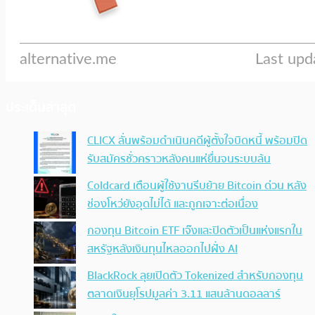
ประเด็นล่าสุด
CLICX ลั่นพร้อมดำเนินคดีผู้ตั้งใจบิดหนี้ พร้อมปิด
รับสมัครชั่วคราวหลังคนแห่ยื่นจนระบบล้น
Coldcard เตือนผู้ใช้งานรีบย้าย Bitcoin ด่วน หลัง
ช่องโหว่ยังอุดไม่ได้ และถูกเจาะต่อเนื่อง
กองทุน Bitcoin ETF เจ๊งและปิดตัวเป็นแห่งแรกใน
สหรัฐหลังเงินทุนไหลออกไปฝั่ง AI
BlackRock ลุยเปิดตัว Tokenized สำหรับกองทุน
ตลาดเงินยุโรปมูลค่า 3.11 แสนล้านดอลลาร์