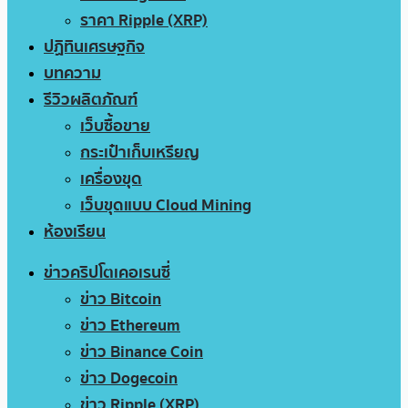
ราคา Ripple (XRP)
ปฏิทินเศรษฐกิจ
บทความ
รีวิวผลิตภัณฑ์
เว็บซื้อขาย
กระเป๋าเก็บเหรียญ
เครื่องขุด
เว็บขุดแบบ Cloud Mining
ห้องเรียน
ข่าวคริปโตเคอเรนซี่
ข่าว Bitcoin
ข่าว Ethereum
ข่าว Binance Coin
ข่าว Dogecoin
ข่าว Ripple (XRP)