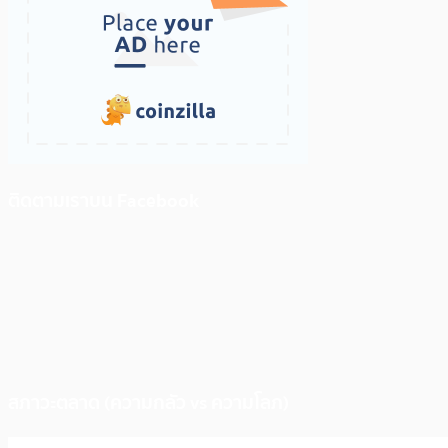
ติดตามเราบน Facebook
สภาวะตลาด (ความกลัว vs ความโลภ)