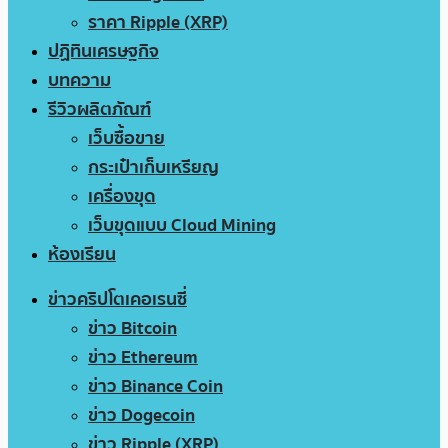
ราคา Ripple (XRP)
ปฏิทินเศรษฐกิจ
บทความ
รีวิวผลิตภัณฑ์
เว็บซื้อขาย
กระเป๋าเก็บเหรียญ
เครื่องขุด
เว็บขุดแบบ Cloud Mining
ห้องเรียน
ข่าวคริปโตเคอเรนซี่
ข่าว Bitcoin
ข่าว Ethereum
ข่าว Binance Coin
ข่าว Dogecoin
ข่าว Ripple (XRP)