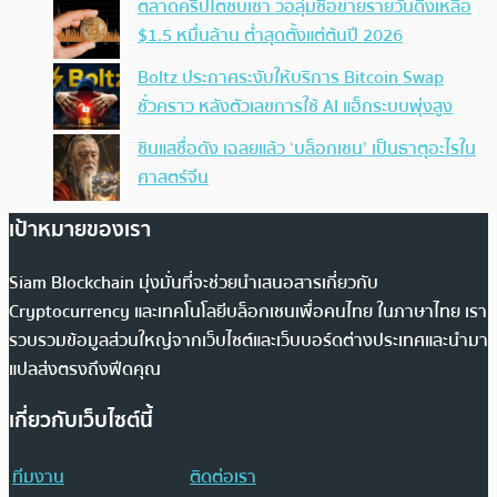
ตลาดคริปโตซบเซา วอลุ่มซื้อขายรายวันดิ่งเหลือ
$1.5 หมื่นล้าน ต่ำสุดตั้งแต่ต้นปี 2026
Boltz ประกาศระงับให้บริการ Bitcoin Swap
ชั่วคราว หลังตัวเลขการใช้ AI แฮ็กระบบพุ่งสูง
ซินแสชื่อดัง เฉลยแล้ว ‘บล็อกเชน’ เป็นธาตุอะไรใน
ศาสตร์จีน
เป้าหมายของเรา
Siam Blockchain มุ่งมั่นที่จะช่วยนำเสนอสารเกี่ยวกับ
Cryptocurrency และเทคโนโลยีบล็อกเชนเพื่อคนไทย ในภาษาไทย เรา
รวบรวมข้อมูลส่วนใหญ่จากเว็บไซต์และเว็บบอร์ดต่างประเทศและนำมา
แปลส่งตรงถึงฟีดคุณ
เกี่ยวกับเว็บไซต์นี้
ทีมงาน
ติดต่อเรา