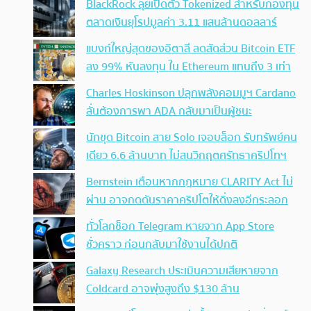
BlackRock ลุยเปิดตัว Tokenized สำหรับกองทุน
ตลาดเงินยุโรปมูลค่า 3.11 แสนล้านดอลลาร์
แบงก์ใหญ่สุดของอิตาลี ลดสัดส่วน Bitcoin ETF
ลง 99% หันลงทุน ใน Ethereum แทนถึง 3 เท่า
Charles Hoskinson ปลุกพลังคอมมูฯ Cardano
ลั่นต้องการพา ADA กลับมาเป็นผู้ชนะ
นักขุด Bitcoin สาย Solo เจอบล็อก รับทรัพย์คน
เดียว 6.6 ล้านบาท ไม่สนวิกฤตศรัทธาคริปโทฯ
Bernstein เตือนหากกฎหมาย CLARITY Act ไม่
ผ่าน อาจกดดันราคาคริปโตให้ดิ่งลงอีกระลอก
ทั่วโลกช็อก Telegram หายจาก App Store
ชั่วคราว ก่อนกลับมาใช้งานได้ปกติ
Galaxy Research ประเมินความเสียหายจาก
Coldcard อาจพุ่งสูงถึง $130 ล้าน