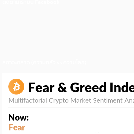
ติดตามเราบน Facebook
สภาวะตลาด (ความกลัว vs ความโลภ)