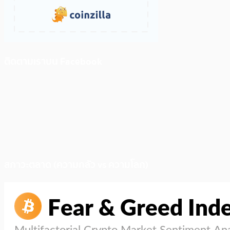
ติดตามเราบน Facebook
สภาวะตลาด (ความกลัว vs ความโลภ)