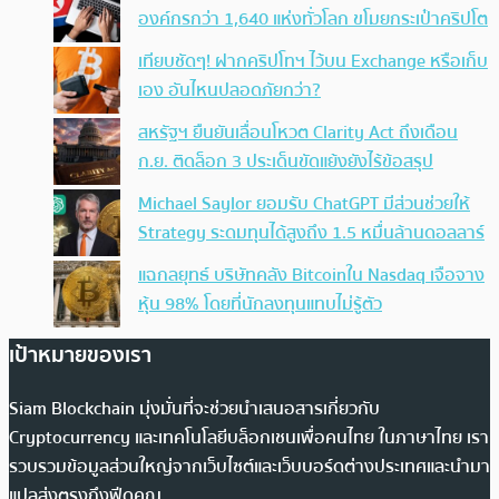
องค์กรกว่า 1,640 แห่งทั่วโลก ขโมยกระเป๋าคริปโต
เทียบชัดๆ! ฝากคริปโทฯ ไว้บน Exchange หรือเก็บ
เอง อันไหนปลอดภัยกว่า?
สหรัฐฯ ยืนยันเลื่อนโหวต Clarity Act ถึงเดือน
ก.ย. ติดล็อก 3 ประเด็นขัดแย้งยังไร้ข้อสรุป
Michael Saylor ยอมรับ ChatGPT มีส่วนช่วยให้
Strategy ระดมทุนได้สูงถึง 1.5 หมื่นล้านดอลลาร์
แฉกลยุทธ์ บริษัทคลัง Bitcoinใน Nasdaq เจือจาง
หุ้น 98% โดยที่นักลงทุนแทบไม่รู้ตัว
เป้าหมายของเรา
Siam Blockchain มุ่งมั่นที่จะช่วยนำเสนอสารเกี่ยวกับ
Cryptocurrency และเทคโนโลยีบล็อกเชนเพื่อคนไทย ในภาษาไทย เรา
รวบรวมข้อมูลส่วนใหญ่จากเว็บไซต์และเว็บบอร์ดต่างประเทศและนำมา
แปลส่งตรงถึงฟีดคุณ