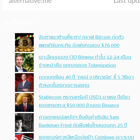
ประเด็นล่าสุด
จับตาแนวต้านชี้ชะตา! กราฟ Bitcoin ก่อตัว
แพทเทิร์นกระทิง จ่อพุ่งทดสอบ $76,000
เจาะลึกมุมมอง CIO Bitwise ทำไม 12-24 เดือน
ข้างหน้าคือ ยุคทองของ Tokenization
ถอดบทเรียน 40 ปี ‘กรณ์ จาติกวณิช’ ชี้ 5 วิธีเอา
ตัวรอดในตลาดการลงทุน
Stablecoin ตระกูลทรัมป์ USD1 มาแรง ปีเดียว
ยอดเทรดทะลุ $50,000 ล้านบน Binance
ศาลอุทธรณ์สหรัฐฯ ยืนยันคำตัดสิน Sam
Bankman-Fried ดับฝันพ้นโทษนอนคุก 25 ปี
แฮกเกอร์เกาหลีเหนือมุ่งเป้า Coinbase เจาะระบบ