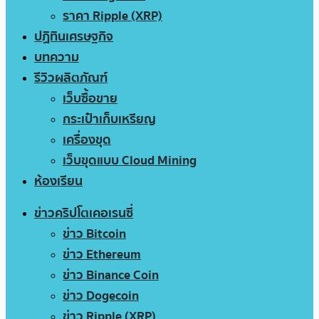
ราคา Ripple (XRP)
ปฏิทินเศรษฐกิจ
บทความ
รีวิวผลิตภัณฑ์
เว็บซื้อขาย
กระเป๋าเก็บเหรียญ
เครื่องขุด
เว็บขุดแบบ Cloud Mining
ห้องเรียน
ข่าวคริปโตเคอเรนซี่
ข่าว Bitcoin
ข่าว Ethereum
ข่าว Binance Coin
ข่าว Dogecoin
ข่าว Ripple (XRP)