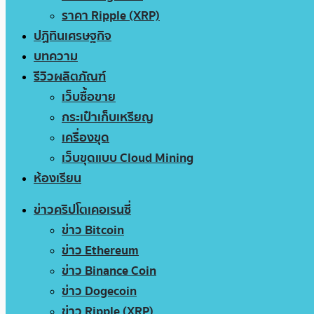
ราคา Ripple (XRP)
ปฏิทินเศรษฐกิจ
บทความ
รีวิวผลิตภัณฑ์
เว็บซื้อขาย
กระเป๋าเก็บเหรียญ
เครื่องขุด
เว็บขุดแบบ Cloud Mining
ห้องเรียน
ข่าวคริปโตเคอเรนซี่
ข่าว Bitcoin
ข่าว Ethereum
ข่าว Binance Coin
ข่าว Dogecoin
ข่าว Ripple (XRP)