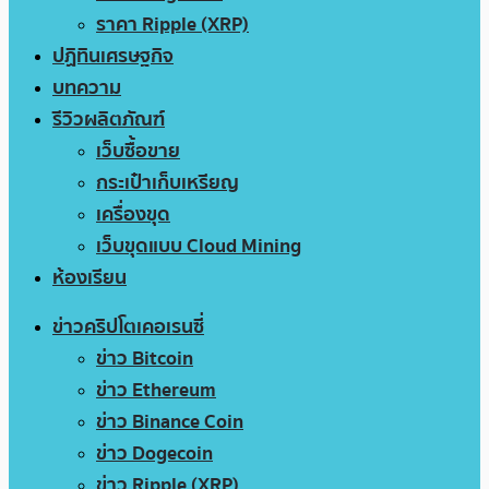
ราคา Ripple (XRP)
ปฏิทินเศรษฐกิจ
บทความ
รีวิวผลิตภัณฑ์
เว็บซื้อขาย
กระเป๋าเก็บเหรียญ
เครื่องขุด
เว็บขุดแบบ Cloud Mining
ห้องเรียน
ข่าวคริปโตเคอเรนซี่
ข่าว Bitcoin
ข่าว Ethereum
ข่าว Binance Coin
ข่าว Dogecoin
ข่าว Ripple (XRP)