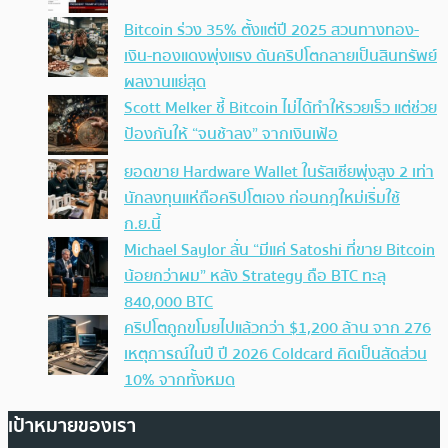
Bitcoin ร่วง 35% ตั้งแต่ปี 2025 สวนทางทอง-
เงิน-ทองแดงพุ่งแรง ดันคริปโตกลายเป็นสินทรัพย์
ผลงานแย่สุด
Scott Melker ชี้ Bitcoin ไม่ได้ทำให้รวยเร็ว แต่ช่วย
ป้องกันให้ “จนช้าลง” จากเงินเฟ้อ
ยอดขาย Hardware Wallet ในรัสเซียพุ่งสูง 2 เท่า
นักลงทุนแห่ถือคริปโตเอง ก่อนกฎใหม่เริ่มใช้
ก.ย.นี้
Michael Saylor ลั่น “มีแค่ Satoshi ที่ขาย Bitcoin
น้อยกว่าผม” หลัง Strategy ถือ BTC ทะลุ
840,000 BTC
คริปโตถูกขโมยไปแล้วกว่า $1,200 ล้าน จาก 276
เหตุการณ์ในปี ปี 2026 Coldcard คิดเป็นสัดส่วน
10% จากทั้งหมด
เป้าหมายของเรา