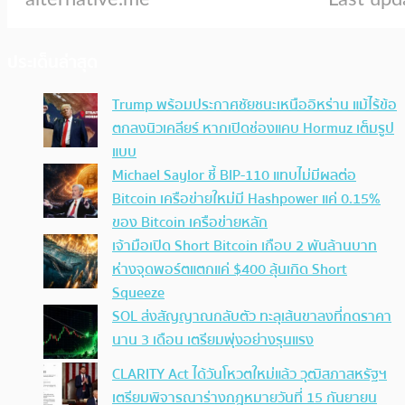
ประเด็นล่าสุด
Trump พร้อมประกาศชัยชนะเหนืออิหร่าน แม้ไร้ข้อ
ตกลงนิวเคลียร์ หากเปิดช่องแคบ Hormuz เต็มรูป
แบบ
Michael Saylor ชี้ BIP-110 แทบไม่มีผลต่อ
Bitcoin เครือข่ายใหม่มี Hashpower แค่ 0.15%
ของ Bitcoin เครือข่ายหลัก
เจ้ามือเปิด Short Bitcoin เกือบ 2 พันล้านบาท
ห่างจุดพอร์ตแตกแค่ $400 ลุ้นเกิด Short
Squeeze
SOL ส่งสัญญาณกลับตัว ทะลุเส้นขาลงที่กดราคา
นาน 3 เดือน เตรียมพุ่งอย่างรุนแรง
CLARITY Act ได้วันโหวตใหม่แล้ว วุฒิสภาสหรัฐฯ
เตรียมพิจารณาร่างกฎหมายวันที่ 15 กันยายน