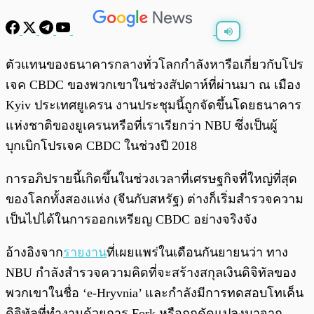
พร้อมเล่น
0:00
/
0:00
ตัวแทนของธนาคารกลางทั่วโลกกำลังหารือเกี่ยวกับโปร
เจค CBDC ของพวกเขาในช่วงสัปดาห์ที่ผ่านมา ณ เมือง
Kyiv ประเทศยูเครน งานประชุมนี้ถูกจัดขึ้นโดยธนาคาร
แห่งชาติของยูเครนหรือที่เราเรียกว่า NBU ซึ่งเป็นผู้
บุกเบิกโปรเจค CBDC ในช่วงปี 2018
การอภิปรายนี้เกิดขึ้นในช่วงเวลาที่เศรษฐกิจที่ใหญ่ที่สุด
ของโลกทั้งสองแห่ง (จีนกับสหรัฐ) ต่างก็เริ่มสำรวจความ
เป็นไปได้ในการออกเหรียญ CBDC อย่างจริงจัง
อ้างอิงจาก
รายงาน
ที่เผยแพร่ในเดือนกันยายนว่า ทาง
NBU กำลังสำรวจความคิดที่จะสร้างสกุลเงินดิจิทัลของ
พวกเขาในชื่อ ‘e-Hryvnia’ และกำลังมีการทดสอบโทเค็น
ดิจิทัลที่ทำงานด้วยการ Fork หรือถูกดัดแปลงมาจาก