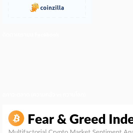
ติดตามเราบน Facebook
สภาวะตลาด (ความกลัว vs ความโลภ)