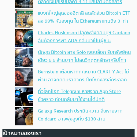
ตลาดเงินยุโรปมูลค่า 3.11 แสนล้านดอลลาร์
แบงก์ใหญ่สุดของอิตาลี ลดสัดส่วน Bitcoin ETF
ลง 99% หันลงทุน ใน Ethereum แทนถึง 3 เท่า
Charles Hoskinson ปลุกพลังคอมมูฯ Cardano
ลั่นต้องการพา ADA กลับมาเป็นผู้ชนะ
นักขุด Bitcoin สาย Solo เจอบล็อก รับทรัพย์คน
เดียว 6.6 ล้านบาท ไม่สนวิกฤตศรัทธาคริปโทฯ
Bernstein เตือนหากกฎหมาย CLARITY Act ไม่
ผ่าน อาจกดดันราคาคริปโตให้ดิ่งลงอีกระลอก
ทั่วโลกช็อก Telegram หายจาก App Store
ชั่วคราว ก่อนกลับมาใช้งานได้ปกติ
Galaxy Research ประเมินความเสียหายจาก
Coldcard อาจพุ่งสูงถึง $130 ล้าน
เป้าหมายของเรา