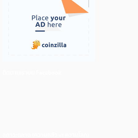
ติดตามเราบน Facebook
สภาวะตลาด (ความกลัว vs ความโลภ)