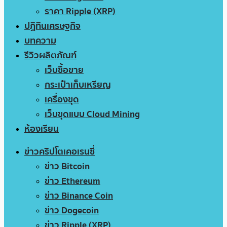
ราคา Ripple (XRP)
ปฏิทินเศรษฐกิจ
บทความ
รีวิวผลิตภัณฑ์
เว็บซื้อขาย
กระเป๋าเก็บเหรียญ
เครื่องขุด
เว็บขุดแบบ Cloud Mining
ห้องเรียน
ข่าวคริปโตเคอเรนซี่
ข่าว Bitcoin
ข่าว Ethereum
ข่าว Binance Coin
ข่าว Dogecoin
ข่าว Ripple (XRP)