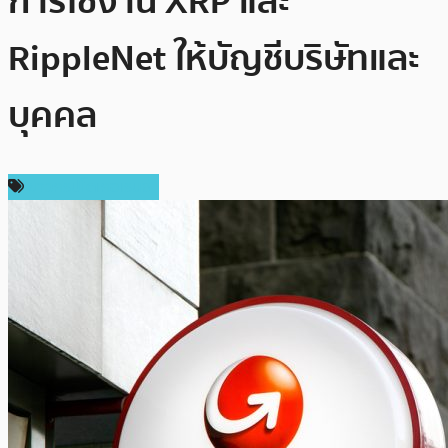
การใช้งาน XRP และ
RippleNet ให้บัญชีบริษัทและ
บุคคล
ข่าวคริปโตเคอเรนซี่