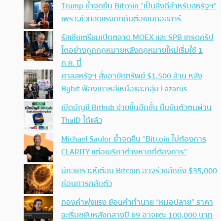
Trump ย้ำจุดยืน Bitcoin “เป็นสิ่งดีสำหรับสหรัฐฯ”
เพราะช่วยลดแรงกดดันต่อเงินดอลลาร์
รัสเซียเตรียมเปิดตลาด MOEX และ SPB เทรดคริป
โตอย่างถูกกฎหมายหลังกฎหมายใหม่เริ่มใช้ 1
ก.ย. นี้
ศาลสหรัฐฯ สั่งอายัดทรัพย์ $1,500 ล้าน หลัง
Bybit ฟ้องเกาหลีเหนือและกลุ่ม Lazarus
เปิดบัญชี Bitkub ง่ายขึ้นอีกขั้น ยืนยันตัวตนผ่าน
ThaID ได้แล้ว
Michael Saylor ย้ำจุดยืน “Bitcoin ไม่ต้องการ
CLARITY แต่อเมริกาต่างหากที่ต้องการ”
นักวิเคราะห์เตือน Bitcoin อาจร่วงลึกถึง $35,000
ก่อนการกลับตัว
ทองคำพุ่งแรง ย้อนคำทำนาย “หมอปลาย” ราคา
จะเริ่มขยับหลังกลางปี 69 อาจแตะ 100,000 บาท