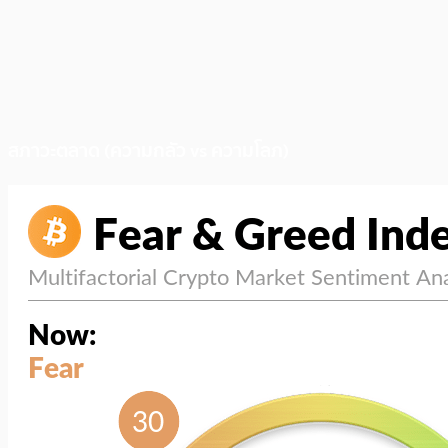
สภาวะตลาด (ความกลัว vs ความโลภ)