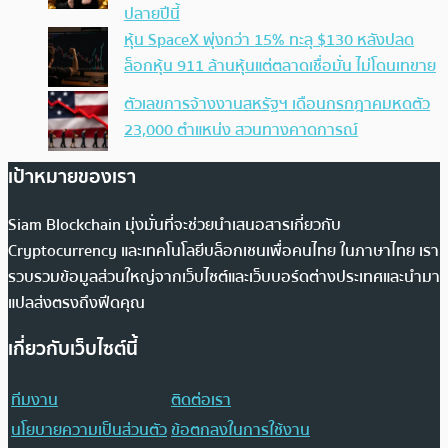
ปลายปีนี้
หุ้น SpaceX พุ่งกว่า 15% ทะลุ $130 หลังปลด
ล็อกหุ้น 911 ล้านหุ้นแต่ตลาดเชื่อมั่น ไม่โดนเทขาย
ตัวเลขการจ้างงานสหรัฐฯ เดือนกรกฎาคมหดตัว
23,000 ตำแหน่ง สวนทางคาดการณ์
เป้าหมายของเรา
Siam Blockchain มุ่งมั่นที่จะช่วยนำเสนอสารเกี่ยวกับ
Cryptocurrency และเทคโนโลยีบล็อกเชนเพื่อคนไทย ในภาษาไทย เรา
รวบรวมข้อมูลส่วนใหญ่จากเว็บไซต์และเว็บบอร์ดต่างประเทศและนำมา
แปลส่งตรงถึงฟีดคุณ
เกี่ยวกับเว็บไซต์นี้
ทีมงาน
ติดต่อเรา
นโยบายความเป็นส่วนตัว
ข้อตกลงในการใช้งาน