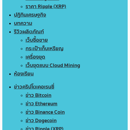
ราคา Ripple (XRP)
ปฏิทินเศรษฐกิจ
บทความ
รีวิวผลิตภัณฑ์
เว็บซื้อขาย
กระเป๋าเก็บเหรียญ
เครื่องขุด
เว็บขุดแบบ Cloud Mining
ห้องเรียน
ข่าวคริปโตเคอเรนซี่
ข่าว Bitcoin
ข่าว Ethereum
ข่าว Binance Coin
ข่าว Dogecoin
ข่าว Ripple (XRP)