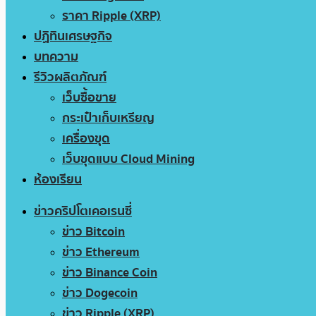
ราคา Ripple (XRP)
ปฏิทินเศรษฐกิจ
บทความ
รีวิวผลิตภัณฑ์
เว็บซื้อขาย
กระเป๋าเก็บเหรียญ
เครื่องขุด
เว็บขุดแบบ Cloud Mining
ห้องเรียน
ข่าวคริปโตเคอเรนซี่
ข่าว Bitcoin
ข่าว Ethereum
ข่าว Binance Coin
ข่าว Dogecoin
ข่าว Ripple (XRP)