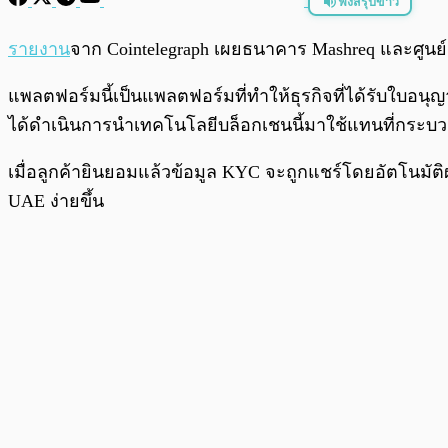
ฟังสรุปข่าว
พร้อมเล่น
รายงาน
จาก Cointelegraph เผยธนาคาร Mashreq และศูนย์ก
แพลตฟอร์มนี้เป็นแพลตฟอร์มที่ทำให้ธุรกิจที่ได้รับใบ
ได้ดำเนินการนำเทคโนโลยีบล็อกเชนนี้มาใช้แทนที่กระ
เมื่อลูกค้ายินยอมแล้วข้อมูล KYC จะถูกแชร์โดยอัตโนมั
UAE ง่ายขึ้น