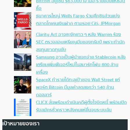
Bitcoin อยู่โซน $63,000 เจ้ามือ-รายย่อยแห่ช้อน
ซื้อ
ธนาคารใหญ่ Wells Fargo ร่วมศึกชิงส่วนแบ่ง
ตลาดโทเคนเงินฝาก ตามรอย Citi, JPMorgan
Clarity Act อาจชะงักยาว ๆ หลัง Warren ร้อง
SEC ตรวจสอบเหรียญมีมของทรัมป์ เพราะทำนัก
ลงทุนขาดทุนยับ
Samsung อาจเป็นผู้นำแจกจ่าย Stablecoin หลัง
เตรียมเพิ่มฟีเจอร์ใหม่ในสมาร์ทโฟน 800 ล้าน
เครื่อง
SpaceX ทำรายได้ทะลุเป้าของ Wall Street แต่
พอร์ต Bitcoin มีมูลค่าลดลงกว่า 540 ล้าน
ดอลลาร์
CLICX ลั่นพร้อมดำเนินคดีผู้ตั้งใจบิดหนี้ พร้อมปิด
รับสมัครชั่วคราวหลังคนแห่ยื่นจนระบบล้น
เป้าหมายของเรา