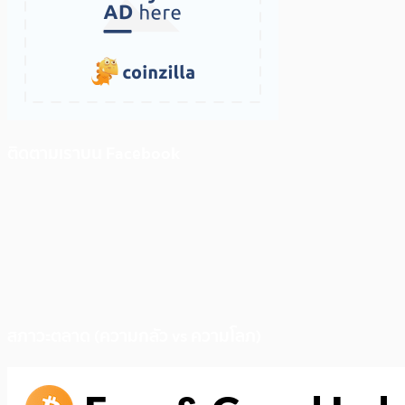
ติดตามเราบน Facebook
สภาวะตลาด (ความกลัว vs ความโลภ)