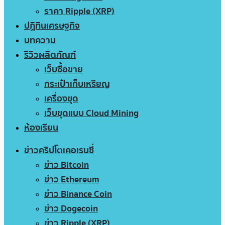
ราคา Ripple (XRP)
ปฏิทินเศรษฐกิจ
บทความ
รีวิวผลิตภัณฑ์
เว็บซื้อขาย
กระเป๋าเก็บเหรียญ
เครื่องขุด
เว็บขุดแบบ Cloud Mining
ห้องเรียน
ข่าวคริปโตเคอเรนซี่
ข่าว Bitcoin
ข่าว Ethereum
ข่าว Binance Coin
ข่าว Dogecoin
ข่าว Ripple (XRP)