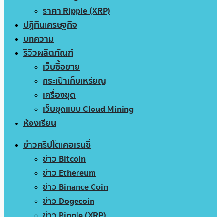
ราคา Ripple (XRP)
ปฏิทินเศรษฐกิจ
บทความ
รีวิวผลิตภัณฑ์
เว็บซื้อขาย
กระเป๋าเก็บเหรียญ
เครื่องขุด
เว็บขุดแบบ Cloud Mining
ห้องเรียน
ข่าวคริปโตเคอเรนซี่
ข่าว Bitcoin
ข่าว Ethereum
ข่าว Binance Coin
ข่าว Dogecoin
ข่าว Ripple (XRP)