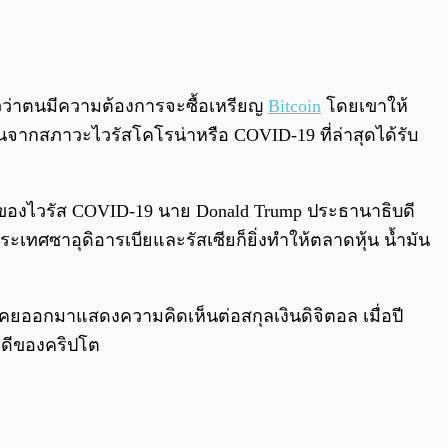
0:00
/
0:00
ัวว่าตนมีความต้องการจะซื้อเหรียญ
Bitcoin
โดยเขาให้
ึ้นจากสภาวะไวรัสโคโรน่าหรือ COVID-19 ที่ล่าสุดได้รับ
ของไวรัส COVID-19 นาย Donald Trump ประธานาธิบดี
ะเทศซาอุดิอารเบียและรัสเซียก็ยิ่งทำให้ตลาดหุ้น น้ำมัน
เคยออกมาแสดงความคิดเห็นต่อสกุลเงินดิจิตอล เมื่อปี
่ดีของคริปโต