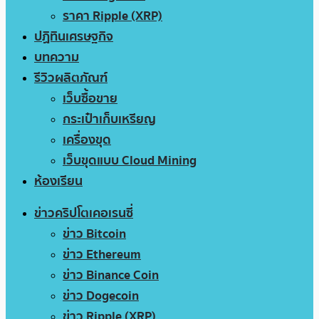
ราคา Ripple (XRP)
ปฏิทินเศรษฐกิจ
บทความ
รีวิวผลิตภัณฑ์
เว็บซื้อขาย
กระเป๋าเก็บเหรียญ
เครื่องขุด
เว็บขุดแบบ Cloud Mining
ห้องเรียน
ข่าวคริปโตเคอเรนซี่
ข่าว Bitcoin
ข่าว Ethereum
ข่าว Binance Coin
ข่าว Dogecoin
ข่าว Ripple (XRP)