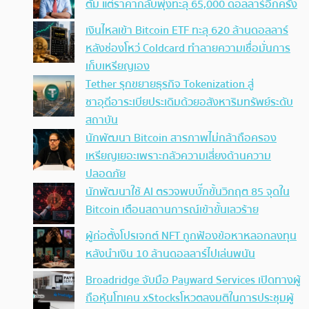
ตัม แต่ราคากลับพุ่งทะลุ 65,000 ดอลลาร์อีกครั้ง
เงินไหลเข้า Bitcoin ETF ทะลุ 620 ล้านดอลลาร์
หลังช่องโหว่ Coldcard ทำลายความเชื่อมั่นการ
เก็บเหรียญเอง
Tether รุกขยายธุรกิจ Tokenization สู่
ซาอุดีอาระเบียประเดิมด้วยอสังหาริมทรัพย์ระดับ
สถาบัน
นักพัฒนา Bitcoin สารภาพไม่กล้าถือครอง
เหรียญเยอะเพราะกลัวความเสี่ยงด้านความ
ปลอดภัย
นักพัฒนาใช้ AI ตรวจพบบั๊กขั้นวิกฤต 85 จุดใน
Bitcoin เตือนสถานการณ์เข้าขั้นเลวร้าย
ผู้ก่อตั้งโปรเจกต์ NFT ถูกฟ้องข้อหาหลอกลงทุน
หลังนำเงิน 10 ล้านดอลลาร์ไปเล่นพนัน
Broadridge จับมือ Payward Services เปิดทางผู้
ถือหุ้นโทเคน xStocksโหวตลงมติในการประชุมผู้