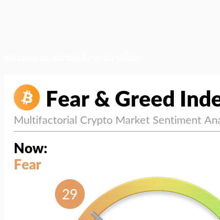
สภาวะตลาด (ความกลัว vs ความโลภ)