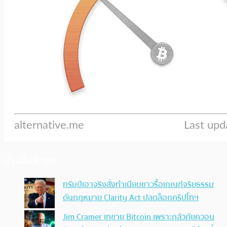
ประเด็นล่าสุด
ทรัมป์เอาจริง สั่งทำเนียบขาวรื้อเกณฑ์จริยธรรม
ดันกฎหมาย Clarity Act ปลดล็อกคริปโทฯ
Jim Cramer เทขาย Bitcoin เพราะกลัวภัยควอน