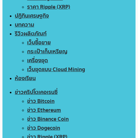
ราคา Ripple (XRP)
ปฏิทินเศรษฐกิจ
บทความ
รีวิวผลิตภัณฑ์
เว็บซื้อขาย
กระเป๋าเก็บเหรียญ
เครื่องขุด
เว็บขุดแบบ Cloud Mining
ห้องเรียน
ข่าวคริปโตเคอเรนซี่
ข่าว Bitcoin
ข่าว Ethereum
ข่าว Binance Coin
ข่าว Dogecoin
ข่าว Ripple (XRP)