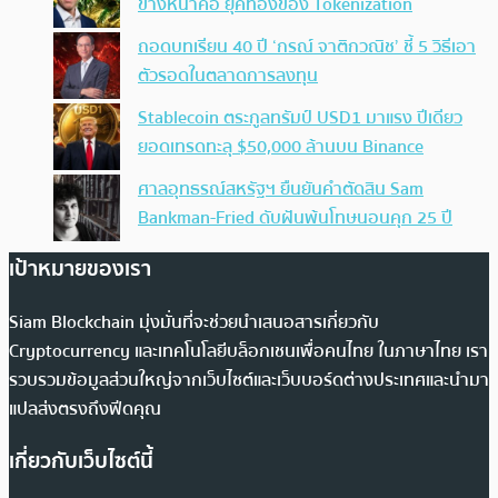
ข้างหน้าคือ ยุคทองของ Tokenization
ถอดบทเรียน 40 ปี ‘กรณ์ จาติกวณิช’ ชี้ 5 วิธีเอา
ตัวรอดในตลาดการลงทุน
Stablecoin ตระกูลทรัมป์ USD1 มาแรง ปีเดียว
ยอดเทรดทะลุ $50,000 ล้านบน Binance
ศาลอุทธรณ์สหรัฐฯ ยืนยันคำตัดสิน Sam
Bankman-Fried ดับฝันพ้นโทษนอนคุก 25 ปี
เป้าหมายของเรา
Siam Blockchain มุ่งมั่นที่จะช่วยนำเสนอสารเกี่ยวกับ
Cryptocurrency และเทคโนโลยีบล็อกเชนเพื่อคนไทย ในภาษาไทย เรา
รวบรวมข้อมูลส่วนใหญ่จากเว็บไซต์และเว็บบอร์ดต่างประเทศและนำมา
แปลส่งตรงถึงฟีดคุณ
เกี่ยวกับเว็บไซต์นี้