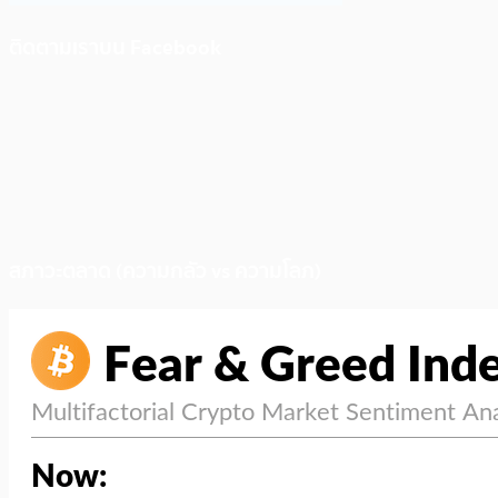
ติดตามเราบน Facebook
สภาวะตลาด (ความกลัว vs ความโลภ)