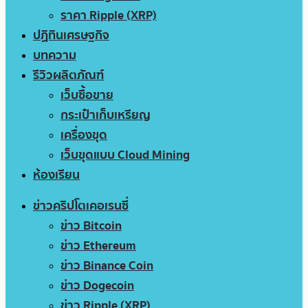
ราคา Ripple (XRP)
ปฏิทินเศรษฐกิจ
บทความ
รีวิวผลิตภัณฑ์
เว็บซื้อขาย
กระเป๋าเก็บเหรียญ
เครื่องขุด
เว็บขุดแบบ Cloud Mining
ห้องเรียน
ข่าวคริปโตเคอเรนซี่
ข่าว Bitcoin
ข่าว Ethereum
ข่าว Binance Coin
ข่าว Dogecoin
ข่าว Ripple (XRP)