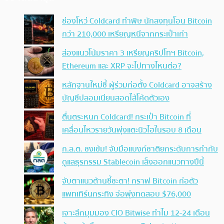
ช่องโหว่ Coldcard ทำพิษ นักลงทุนโอน Bitcoin
กว่า 210,000 เหรียญหนีจากกระเป๋าเก่า
ส่องแนวโน้มราคา 3 เหรียญคริปโทฯ Bitcoin,
Ethereum และ XRP จะไปทางไหนต่อ?
หลักฐานใหม่ชี้ ผู้ร่วมก่อตั้ง Coldcard อาจสร้าง
บัญชีปลอมเนียนสอดไส้โค้ดตัวเอง
ตื่นตระหนก Coldcard! กระเป๋า Bitcoin ที่
เคลื่อนไหวรายวันพุ่งแตะนิวไฮในรอบ 8 เดือน
ก.ล.ต. ชงเข้ม! จับมือแบงก์ชาติยกระดับการกำกับ
ดูแลธุรกรรม Stablecoin เล็งออกแนวทางปีนี้
จับตาแนวต้านชี้ชะตา! กราฟ Bitcoin ก่อตัว
แพทเทิร์นกระทิง จ่อพุ่งทดสอบ $76,000
เจาะลึกมุมมอง CIO Bitwise ทำไม 12-24 เดือน