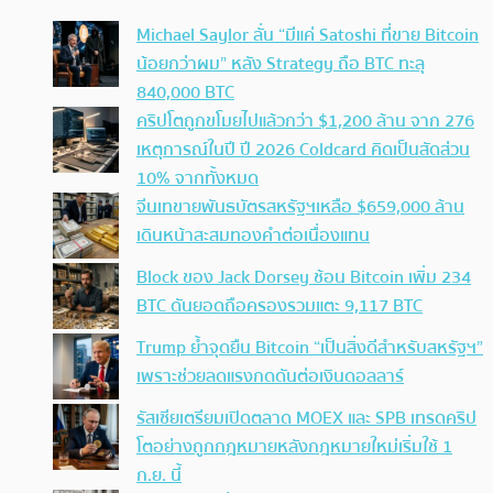
Michael Saylor ลั่น “มีแค่ Satoshi ที่ขาย Bitcoin
น้อยกว่าผม” หลัง Strategy ถือ BTC ทะลุ
840,000 BTC
คริปโตถูกขโมยไปแล้วกว่า $1,200 ล้าน จาก 276
เหตุการณ์ในปี ปี 2026 Coldcard คิดเป็นสัดส่วน
10% จากทั้งหมด
จีนเทขายพันธบัตรสหรัฐฯเหลือ $659,000 ล้าน
เดินหน้าสะสมทองคำต่อเนื่องแทน
Block ของ Jack Dorsey ช้อน Bitcoin เพิ่ม 234
BTC ดันยอดถือครองรวมแตะ 9,117 BTC
Trump ย้ำจุดยืน Bitcoin “เป็นสิ่งดีสำหรับสหรัฐฯ”
เพราะช่วยลดแรงกดดันต่อเงินดอลลาร์
รัสเซียเตรียมเปิดตลาด MOEX และ SPB เทรดคริป
โตอย่างถูกกฎหมายหลังกฎหมายใหม่เริ่มใช้ 1
ก.ย. นี้