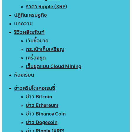
ราคา Ripple (XRP)
ปฏิทินเศรษฐกิจ
บทความ
รีวิวผลิตภัณฑ์
เว็บซื้อขาย
กระเป๋าเก็บเหรียญ
เครื่องขุด
เว็บขุดแบบ Cloud Mining
ห้องเรียน
ข่าวคริปโตเคอเรนซี่
ข่าว Bitcoin
ข่าว Ethereum
ข่าว Binance Coin
ข่าว Dogecoin
ข่าว Ripple (XRP)