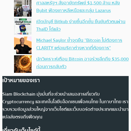
ศาลสหรัฐฯ สั่งอายัดทรัพย์ $1,500 ล้าน หลัง
Bybit ฟ้องเกาหลีเหนือและกลุ่ม Lazarus
เปิดบัญชี Bitkub ง่ายขึ้นอีกขั้น ยืนยันตัวตนผ่าน
ThaID ได้แล้ว
Michael Saylor ย้ำจุดยืน “Bitcoin ไม่ต้องการ
CLARITY แต่อเมริกาต่างหากที่ต้องการ”
นักวิเคราะห์เตือน Bitcoin อาจร่วงลึกถึง $35,000
ก่อนการกลับตัว
เป้าหมายของเรา
Siam Blockchain มุ่งมั่นที่จะช่วยนำเสนอสารเกี่ยวกับ
Cryptocurrency และเทคโนโลยีบล็อกเชนเพื่อคนไทย ในภาษาไทย เรา
รวบรวมข้อมูลส่วนใหญ่จากเว็บไซต์และเว็บบอร์ดต่างประเทศและนำมา
แปลส่งตรงถึงฟีดคุณ
เกี่ยวกับเว็บไซต์นี้