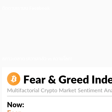
ติดตามเราบน Facebook
สภาวะตลาด (ความกลัว vs ความโลภ)