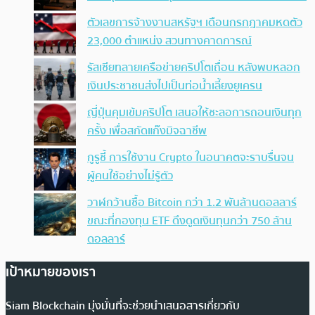
ตัวเลขการจ้างงานสหรัฐฯ เดือนกรกฎาคมหดตัว
23,000 ตำแหน่ง สวนทางคาดการณ์
รัสเซียทลายเครือข่ายคริปโตเถื่อน หลังพบหลอก
เงินประชาชนส่งไปเป็นท่อน้ำเลี้ยงยูเครน
ญี่ปุ่นคุมเข้มคริปโต เสนอให้ชะลอการถอนเงินทุก
ครั้ง เพื่อสกัดแก๊งมิจฉาชีพ
กูรูชี้ การใช้งาน Crypto ในอนาคตจะราบรื่นจน
ผู้คนใช้อย่างไม่รู้ตัว
วาฬกว้านซื้อ Bitcoin กว่า 1.2 พันล้านดอลลาร์
ขณะที่กองทุน ETF ดึงดูดเงินทุนกว่า 750 ล้าน
ดอลลาร์
เป้าหมายของเรา
Siam Blockchain มุ่งมั่นที่จะช่วยนำเสนอสารเกี่ยวกับ