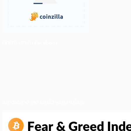
ติดตามเราบน Facebook
สภาวะตลาด (ความกลัว vs ความโลภ)