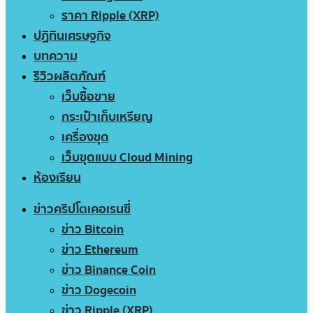
ราคา Ripple (XRP)
ปฏิทินเศรษฐกิจ
บทความ
รีวิวผลิตภัณฑ์
เว็บซื้อขาย
กระเป๋าเก็บเหรียญ
เครื่องขุด
เว็บขุดแบบ Cloud Mining
ห้องเรียน
ข่าวคริปโตเคอเรนซี่
ข่าว Bitcoin
ข่าว Ethereum
ข่าว Binance Coin
ข่าว Dogecoin
ข่าว Ripple (XRP)