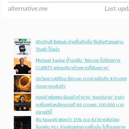
ประเด็นล่าสุด
เปิดบัญชี Bitkub ง่ายขึ้นอีกขั้น ยืนยันตัวตนผ่าน
ThaID ได้แล้ว
Michael Saylor ย้ำจุดยืน “Bitcoin ไม่ต้องการ
CLARITY แต่อเมริกาต่างหากที่ต้องการ”
นักวิเคราะห์เตือน Bitcoin อาจร่วงลึกถึง $35,000
ก่อนการกลับตัว
ทองคำพุ่งแรง ย้อนคำทำนาย “หมอปลาย” ราคา
จะเริ่มขยับหลังกลางปี 69 อาจแตะ 100,000 บาท
ปลายปีนี้
หุ้น SpaceX พุ่งกว่า 15% ทะลุ $130 หลังปลด
ล็อกหุ้น 911 ล้านหุ้นแต่ตลาดเชื่อมั่น ไม่โดนเทขาย