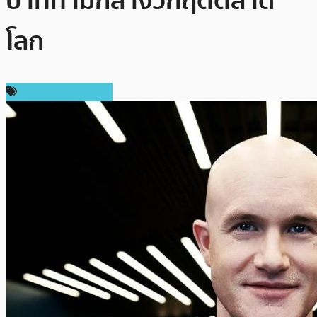
บาทท่ามกลางวิกฤตตลาด
โลก
ข่าวคริปโตเคอเรนซี่