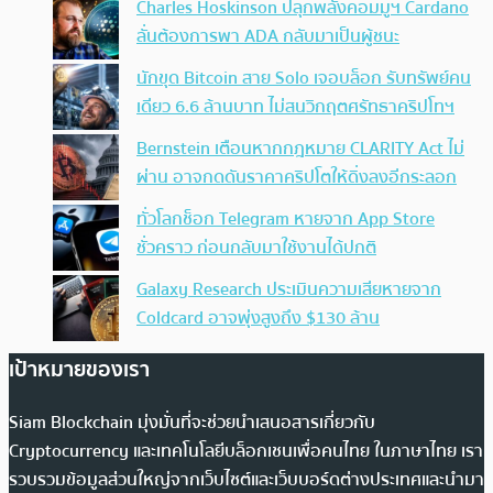
Charles Hoskinson ปลุกพลังคอมมูฯ Cardano
ลั่นต้องการพา ADA กลับมาเป็นผู้ชนะ
นักขุด Bitcoin สาย Solo เจอบล็อก รับทรัพย์คน
เดียว 6.6 ล้านบาท ไม่สนวิกฤตศรัทธาคริปโทฯ
Bernstein เตือนหากกฎหมาย CLARITY Act ไม่
ผ่าน อาจกดดันราคาคริปโตให้ดิ่งลงอีกระลอก
ทั่วโลกช็อก Telegram หายจาก App Store
ชั่วคราว ก่อนกลับมาใช้งานได้ปกติ
Galaxy Research ประเมินความเสียหายจาก
Coldcard อาจพุ่งสูงถึง $130 ล้าน
เป้าหมายของเรา
Siam Blockchain มุ่งมั่นที่จะช่วยนำเสนอสารเกี่ยวกับ
Cryptocurrency และเทคโนโลยีบล็อกเชนเพื่อคนไทย ในภาษาไทย เรา
รวบรวมข้อมูลส่วนใหญ่จากเว็บไซต์และเว็บบอร์ดต่างประเทศและนำมา