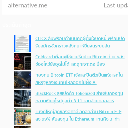
ประเด็นล่าสุด
CLICX ลั่นพร้อมดำเนินคดีผู้ตั้งใจบิดหนี้ พร้อมปิด
รับสมัครชั่วคราวหลังคนแห่ยื่นจนระบบล้น
Coldcard เตือนผู้ใช้งานรีบย้าย Bitcoin ด่วน หลัง
ช่องโหว่ยังอุดไม่ได้ และถูกเจาะต่อเนื่อง
กองทุน Bitcoin ETF เจ๊งและปิดตัวเป็นแห่งแรกใน
สหรัฐหลังเงินทุนไหลออกไปฝั่ง AI
BlackRock ลุยเปิดตัว Tokenized สำหรับกองทุน
ตลาดเงินยุโรปมูลค่า 3.11 แสนล้านดอลลาร์
แบงก์ใหญ่สุดของอิตาลี ลดสัดส่วน Bitcoin ETF
ลง 99% หันลงทุน ใน Ethereum แทนถึง 3 เท่า