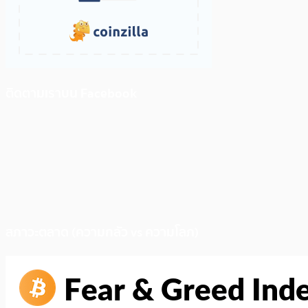
ติดตามเราบน Facebook
สภาวะตลาด (ความกลัว vs ความโลภ)