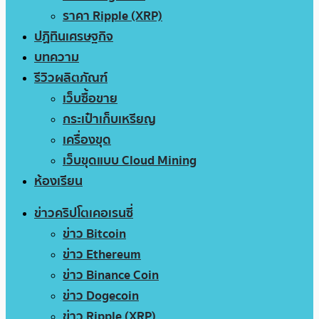
ราคา Ripple (XRP)
ปฏิทินเศรษฐกิจ
บทความ
รีวิวผลิตภัณฑ์
เว็บซื้อขาย
กระเป๋าเก็บเหรียญ
เครื่องขุด
เว็บขุดแบบ Cloud Mining
ห้องเรียน
ข่าวคริปโตเคอเรนซี่
ข่าว Bitcoin
ข่าว Ethereum
ข่าว Binance Coin
ข่าว Dogecoin
ข่าว Ripple (XRP)