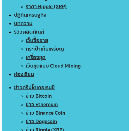
ราคา Ripple (XRP)
ปฏิทินเศรษฐกิจ
บทความ
รีวิวผลิตภัณฑ์
เว็บซื้อขาย
กระเป๋าเก็บเหรียญ
เครื่องขุด
เว็บขุดแบบ Cloud Mining
ห้องเรียน
ข่าวคริปโตเคอเรนซี่
ข่าว Bitcoin
ข่าว Ethereum
ข่าว Binance Coin
ข่าว Dogecoin
ข่าว Ripple (XRP)