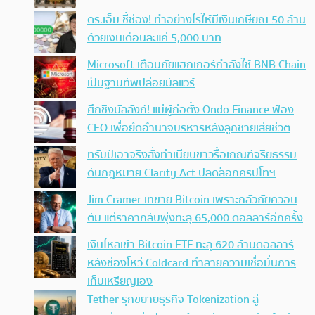
ดร.เอ็ม ชี้ช่อง! ทำอย่างไรให้มีเงินเกษียณ 50 ล้าน
ด้วยเงินเดือนละแค่ 5,000 บาท
Microsoft เตือนภัยแฮกเกอร์กำลังใช้ BNB Chain
เป็นฐานทัพปล่อยมัลแวร์
ศึกชิงบัลลังก์! แม่ผู้ก่อตั้ง Ondo Finance ฟ้อง
CEO เพื่อยึดอำนาจบริหารหลังลูกชายเสียชีวิต
ทรัมป์เอาจริง สั่งทำเนียบขาวรื้อเกณฑ์จริยธรรม
ดันกฎหมาย Clarity Act ปลดล็อกคริปโทฯ
Jim Cramer เทขาย Bitcoin เพราะกลัวภัยควอน
ตัม แต่ราคากลับพุ่งทะลุ 65,000 ดอลลาร์อีกครั้ง
เงินไหลเข้า Bitcoin ETF ทะลุ 620 ล้านดอลลาร์
หลังช่องโหว่ Coldcard ทำลายความเชื่อมั่นการ
เก็บเหรียญเอง
Tether รุกขยายธุรกิจ Tokenization สู่