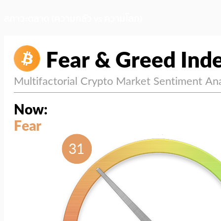
สภาวะตลาด (ความกลัว vs ความโลภ)