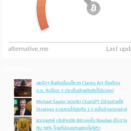
ประเด็นล่าสุด
สหรัฐฯ ยืนยันเลื่อนโหวต Clarity Act ถึงเดือน
ก.ย. ติดล็อก 3 ประเด็นขัดแย้งยังไร้ข้อสรุป
Michael Saylor ยอมรับ ChatGPT มีส่วนช่วยให้
Strategy ระดมทุนได้สูงถึง 1.5 หมื่นล้านดอลลาร์
แฉกลยุทธ์ บริษัทคลัง Bitcoinใน Nasdaq เจือจาง
หุ้น 98% โดยที่นักลงทุนแทบไม่รู้ตัว