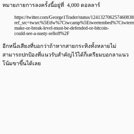
หมายภายการลงครั้งนี้อยู่ที่ 4,000 ดอลลาร์
https://twitter.com/George1Trader/status/12413270625746083
ref_src=twsrc%5Etfw%7Ctwcamp%5Etweetembed%7Ctwte
make-or-break-level-must-be-defended-or-bitcoin-
could-see-a-nasty-selloff%2F
อีกหนึ่งเสียงที่บอกว่าถ้าหากสายกระทิงทั้งหลายไม่
สามารถปกป้องที่แนวรับสำคัญไว้ได้ก็เตรียมบอกลาแนว
โน้มขาขึ้นได้เลย