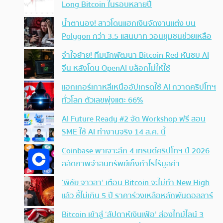
Long Bitcoin ในรอบหลายปี
น้ำตานอง! สาวโดนแฮกเงินจัดงานแต่ง บน
Polygon กว่า 3.5 แสนบาท วอนชุมชนช่วยเหลือ
จำใจย้าย! ทีมนักพัฒนา Bitcoin Red หันซบ AI
จีน หลังโดน OpenAI บล็อกไม่ให้ใช้
แฮกเกอร์เกาหลีเหนืออัปเกรดใช้ AI กวาดคริปโทฯ
ทั่วโลก ตัวเลขพุ่งแตะ 66%
AI Future Ready #2 จัด Workshop ฟรี สอน
SME ใช้ AI ทำงานจริง 14 ส.ค. นี้
Coinbase พาเจาะลึก 4 เทรนด์คริปโทฯ ปี 2026
สลัดภาพจำสินทรัพย์เก็งกำไรไร้มูลค่า
‘พิชัย จาวลา’ เตือน Bitcoin จะไม่ทำ New High
แล้ว ชี้ไม่เกิน 5 ปี ราคาร่วงเหลือหลักพันดอลลาร์
Bitcoin เข้าสู่ ‘สัปดาห์เงินเฟ้อ’ ส่องไทม์ไลน์ 3