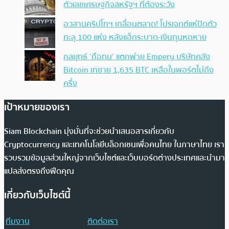
ตัวเลขเศรษฐกิจสหรัฐฯ ที่ต้องระวัง
อวสานคริปโทฯ เกลื่อนตลาด! โปรเจกต์แห่ปิดตัว
ทะลุ 100 แห่ง หลังแฮ็กระบาด-เงินทุนหดหาย
กลยุทธ์ ‘ถือทน’ แตกพ่าย Empery บริษัทคลัง
Bitcoin เทขาย 1,635 BTC เหลือในพอร์ตไม่ถึง
ครึ่ง
เป้าหมายของเรา
Siam Blockchain มุ่งมั่นที่จะช่วยนำเสนอสารเกี่ยวกับ
Cryptocurrency และเทคโนโลยีบล็อกเชนเพื่อคนไทย ในภาษาไทย เรา
รวบรวมข้อมูลส่วนใหญ่จากเว็บไซต์และเว็บบอร์ดต่างประเทศและนำมา
แปลส่งตรงถึงฟีดคุณ
เกี่ยวกับเว็บไซต์นี้
ทีมงาน
ติดต่อเรา