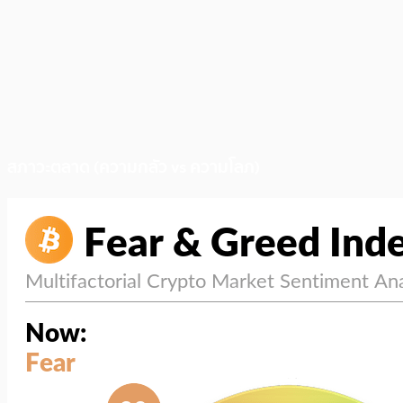
สภาวะตลาด (ความกลัว vs ความโลภ)