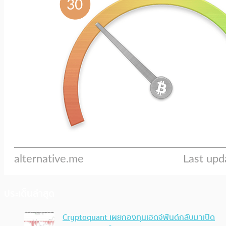
ประเด็นล่าสุด
Cryptoquant เผยกองทุนเฮดจ์ฟันด์กลับมาเปิด