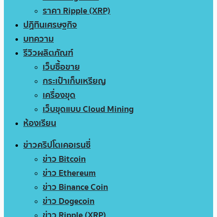
ราคา Ripple (XRP)
ปฏิทินเศรษฐกิจ
บทความ
รีวิวผลิตภัณฑ์
เว็บซื้อขาย
กระเป๋าเก็บเหรียญ
เครื่องขุด
เว็บขุดแบบ Cloud Mining
ห้องเรียน
ข่าวคริปโตเคอเรนซี่
ข่าว Bitcoin
ข่าว Ethereum
ข่าว Binance Coin
ข่าว Dogecoin
ข่าว Ripple (XRP)