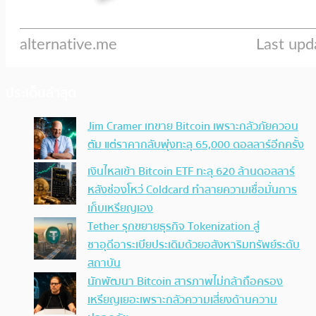
ประเด็นล่าสุด
Jim Cramer เทขาย Bitcoin เพราะกลัวภัยควอน
ตัม แต่ราคากลับพุ่งทะลุ 65,000 ดอลลาร์อีกครั้ง
เงินไหลเข้า Bitcoin ETF ทะลุ 620 ล้านดอลลาร์
หลังช่องโหว่ Coldcard ทำลายความเชื่อมั่นการ
เก็บเหรียญเอง
Tether รุกขยายธุรกิจ Tokenization สู่
ซาอุดีอาระเบียประเดิมด้วยอสังหาริมทรัพย์ระดับ
สถาบัน
นักพัฒนา Bitcoin สารภาพไม่กล้าถือครอง
เหรียญเยอะเพราะกลัวความเสี่ยงด้านความ