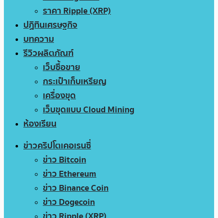
ราคา Ripple (XRP)
ปฏิทินเศรษฐกิจ
บทความ
รีวิวผลิตภัณฑ์
เว็บซื้อขาย
กระเป๋าเก็บเหรียญ
เครื่องขุด
เว็บขุดแบบ Cloud Mining
ห้องเรียน
ข่าวคริปโตเคอเรนซี่
ข่าว Bitcoin
ข่าว Ethereum
ข่าว Binance Coin
ข่าว Dogecoin
ข่าว Ripple (XRP)