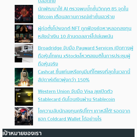
ปลอดภัย
นักพัฒนาใช้ AI ตรวจพบบั๊กขั้นวิกฤต 85 จุดใน
Bitcoin เตือนสถานการณ์เข้าขั้นเลวร้าย
ผู้ก่อตั้งโปรเจกต์ NFT ถูกฟ้องข้อหาหลอกลงทุน
หลังนำเงิน 10 ล้านดอลลาร์ไปเล่นพนัน
Broadridge จับมือ Payward Services เปิดทางผู้
ถือหุ้นโทเคน xStocksโหวตลงมติในการประชุมผู้
ถือหุ้นจริง
Cashcat ขึ้นแท่นเหรียญมีมที่โตแรงที่สุดในเวลานี้
สัปดาห์เดียวพุ่งกว่า 150%
Western Union จับมือ Visa ลุยเปิดตัว
Stablecard ดันโอนเงินผ่าน Stablecoin
ไขความลับนักลงทุนคริปโทฯ เกาหลีใต้! รอดจาก
แฮก Coldcard Wallet ได้อย่างไร
เป้าหมายของเรา