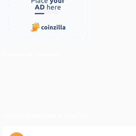
ติดตามเราบน Facebook
สภาวะตลาด (ความกลัว vs ความโลภ)