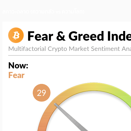
สภาวะตลาด (ความกลัว vs ความโลภ)