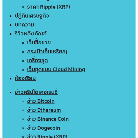
ราคา Ripple (XRP)
ปฏิทินเศรษฐกิจ
บทความ
รีวิวผลิตภัณฑ์
เว็บซื้อขาย
กระเป๋าเก็บเหรียญ
เครื่องขุด
เว็บขุดแบบ Cloud Mining
ห้องเรียน
ข่าวคริปโตเคอเรนซี่
ข่าว Bitcoin
ข่าว Ethereum
ข่าว Binance Coin
ข่าว Dogecoin
ข่าว Ripple (XRP)