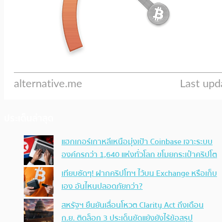
ประเด็นล่าสุด
แฮกเกอร์เกาหลีเหนือมุ่งเป้า Coinbase เจาะระบบ
องค์กรกว่า 1,640 แห่งทั่วโลก ขโมยกระเป๋าคริปโต
เทียบชัดๆ! ฝากคริปโทฯ ไว้บน Exchange หรือเก็บ
เอง อันไหนปลอดภัยกว่า?
สหรัฐฯ ยืนยันเลื่อนโหวต Clarity Act ถึงเดือน
ก.ย. ติดล็อก 3 ประเด็นขัดแย้งยังไร้ข้อสรุป