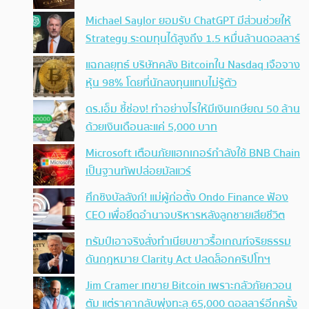
Michael Saylor ยอมรับ ChatGPT มีส่วนช่วยให้
Strategy ระดมทุนได้สูงถึง 1.5 หมื่นล้านดอลลาร์
แฉกลยุทธ์ บริษัทคลัง Bitcoinใน Nasdaq เจือจาง
หุ้น 98% โดยที่นักลงทุนแทบไม่รู้ตัว
ดร.เอ็ม ชี้ช่อง! ทำอย่างไรให้มีเงินเกษียณ 50 ล้าน
ด้วยเงินเดือนละแค่ 5,000 บาท
Microsoft เตือนภัยแฮกเกอร์กำลังใช้ BNB Chain
เป็นฐานทัพปล่อยมัลแวร์
ศึกชิงบัลลังก์! แม่ผู้ก่อตั้ง Ondo Finance ฟ้อง
CEO เพื่อยึดอำนาจบริหารหลังลูกชายเสียชีวิต
ทรัมป์เอาจริง สั่งทำเนียบขาวรื้อเกณฑ์จริยธรรม
ดันกฎหมาย Clarity Act ปลดล็อกคริปโทฯ
Jim Cramer เทขาย Bitcoin เพราะกลัวภัยควอน
ตัม แต่ราคากลับพุ่งทะลุ 65,000 ดอลลาร์อีกครั้ง