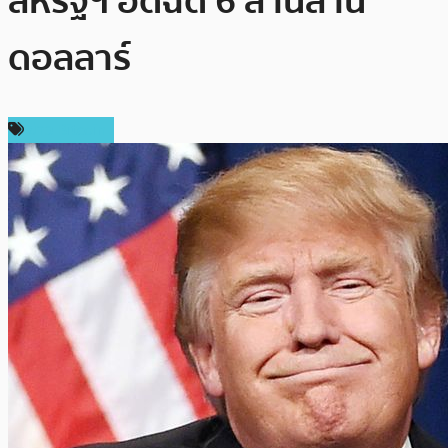
สหรัฐฯ อัดฉีด 6 ล้านล้าน
ดอลลาร์
ข่าว Bitcoin