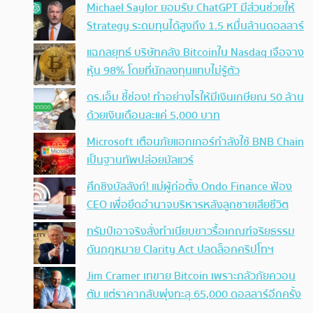
Michael Saylor ยอมรับ ChatGPT มีส่วนช่วยให้
Strategy ระดมทุนได้สูงถึง 1.5 หมื่นล้านดอลลาร์
แฉกลยุทธ์ บริษัทคลัง Bitcoinใน Nasdaq เจือจาง
หุ้น 98% โดยที่นักลงทุนแทบไม่รู้ตัว
ดร.เอ็ม ชี้ช่อง! ทำอย่างไรให้มีเงินเกษียณ 50 ล้าน
ด้วยเงินเดือนละแค่ 5,000 บาท
Microsoft เตือนภัยแฮกเกอร์กำลังใช้ BNB Chain
เป็นฐานทัพปล่อยมัลแวร์
ศึกชิงบัลลังก์! แม่ผู้ก่อตั้ง Ondo Finance ฟ้อง
CEO เพื่อยึดอำนาจบริหารหลังลูกชายเสียชีวิต
ทรัมป์เอาจริง สั่งทำเนียบขาวรื้อเกณฑ์จริยธรรม
ดันกฎหมาย Clarity Act ปลดล็อกคริปโทฯ
Jim Cramer เทขาย Bitcoin เพราะกลัวภัยควอน
ตัม แต่ราคากลับพุ่งทะลุ 65,000 ดอลลาร์อีกครั้ง