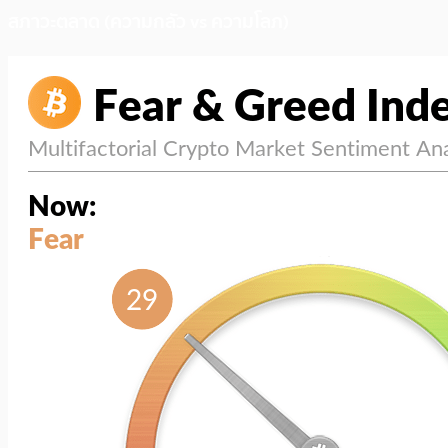
สภาวะตลาด (ความกลัว vs ความโลภ)