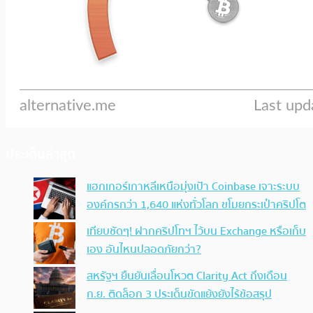
ประเด็นล่าสุด
แฮกเกอร์เกาหลีเหนือมุ่งเป้า Coinbase เจาะระบบ
องค์กรกว่า 1,640 แห่งทั่วโลก ขโมยกระเป๋าคริปโต
เทียบชัดๆ! ฝากคริปโทฯ ไว้บน Exchange หรือเก็บ
เอง อันไหนปลอดภัยกว่า?
สหรัฐฯ ยืนยันเลื่อนโหวต Clarity Act ถึงเดือน
ก.ย. ติดล็อก 3 ประเด็นขัดแย้งยังไร้ข้อสรุป