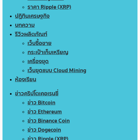
ราคา Ripple (XRP)
ปฏิทินเศรษฐกิจ
บทความ
รีวิวผลิตภัณฑ์
เว็บซื้อขาย
กระเป๋าเก็บเหรียญ
เครื่องขุด
เว็บขุดแบบ Cloud Mining
ห้องเรียน
ข่าวคริปโตเคอเรนซี่
ข่าว Bitcoin
ข่าว Ethereum
ข่าว Binance Coin
ข่าว Dogecoin
ข่าว Ripple (XRP)