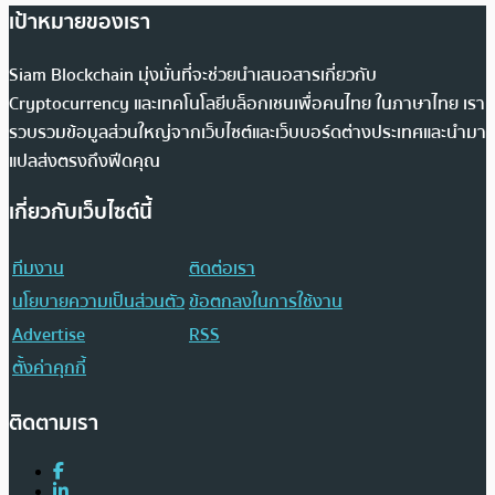
เป้าหมายของเรา
Siam Blockchain มุ่งมั่นที่จะช่วยนำเสนอสารเกี่ยวกับ
Cryptocurrency และเทคโนโลยีบล็อกเชนเพื่อคนไทย ในภาษาไทย เรา
รวบรวมข้อมูลส่วนใหญ่จากเว็บไซต์และเว็บบอร์ดต่างประเทศและนำมา
แปลส่งตรงถึงฟีดคุณ
เกี่ยวกับเว็บไซต์นี้
ทีมงาน
ติดต่อเรา
นโยบายความเป็นส่วนตัว
ข้อตกลงในการใช้งาน
Advertise
RSS
ตั้งค่าคุกกี้
ติดตามเรา