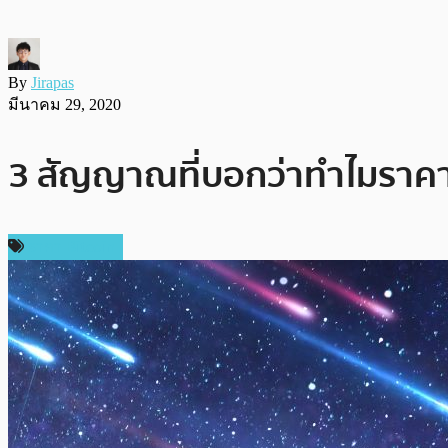
By
Jirapas
มีนาคม 29, 2020
3 สัญญาณที่บอกว่าทำไมราคา 
ราคา Bitcoin