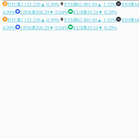
BTC
฿2,132,239
▲ 0.39%
ETH
฿62,801.00
▲ 1.35%
XRP
฿34
4.09%
LINK
฿268.29
▼ 0.94%
KUB
฿20.24
▼ 0.29%
BTC
฿2,132,239
▲ 0.39%
ETH
฿62,801.00
▲ 1.35%
XRP
฿34
4.09%
LINK
฿268.29
▼ 0.94%
KUB
฿20.24
▼ 0.29%