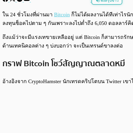
ฟังสรุปข่าว
พร้อมเล่น
ใน 24 ชั่วโมงที่ผ่านมา
Bitcoin
ก็ไม่ได้ผลงานได้ทีเท่าไรน
ลงทุนช็อคไปตาม ๆ กันเพราะลงไปต่ำถึง 6,050 ดอลลาร์คิดเ
ถึงแม้ว่าจะมีแรงเทขายเหลืออยู่ แต่ Bitcoin ก็สามารถรัก
ด้านเทคนิคอลต่าง ๆ บ่งบอกว่า จะเป็นเทรนด์ขาลงต่อ
กราฟ Bitcoin โชว์สัญญาณตลาดหมี
อ้างอิงจาก CryptoHamster นักเทรดคริปโตบน Twitter เข