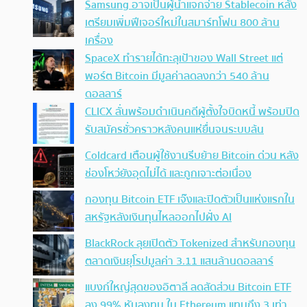
Samsung อาจเป็นผู้นำแจกจ่าย Stablecoin หลัง
เตรียมเพิ่มฟีเจอร์ใหม่ในสมาร์ทโฟน 800 ล้าน
เครื่อง
SpaceX ทำรายได้ทะลุเป้าของ Wall Street แต่
พอร์ต Bitcoin มีมูลค่าลดลงกว่า 540 ล้าน
ดอลลาร์
CLICX ลั่นพร้อมดำเนินคดีผู้ตั้งใจบิดหนี้ พร้อมปิด
รับสมัครชั่วคราวหลังคนแห่ยื่นจนระบบล้น
Coldcard เตือนผู้ใช้งานรีบย้าย Bitcoin ด่วน หลัง
ช่องโหว่ยังอุดไม่ได้ และถูกเจาะต่อเนื่อง
กองทุน Bitcoin ETF เจ๊งและปิดตัวเป็นแห่งแรกใน
สหรัฐหลังเงินทุนไหลออกไปฝั่ง AI
BlackRock ลุยเปิดตัว Tokenized สำหรับกองทุน
ตลาดเงินยุโรปมูลค่า 3.11 แสนล้านดอลลาร์
แบงก์ใหญ่สุดของอิตาลี ลดสัดส่วน Bitcoin ETF
ลง 99% หันลงทุน ใน Ethereum แทนถึง 3 เท่า