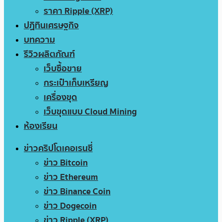
ราคา Ripple (XRP)
ปฏิทินเศรษฐกิจ
บทความ
รีวิวผลิตภัณฑ์
เว็บซื้อขาย
กระเป๋าเก็บเหรียญ
เครื่องขุด
เว็บขุดแบบ Cloud Mining
ห้องเรียน
ข่าวคริปโตเคอเรนซี่
ข่าว Bitcoin
ข่าว Ethereum
ข่าว Binance Coin
ข่าว Dogecoin
ข่าว Ripple (XRP)