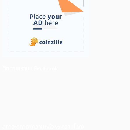
ติดตามเราบน Facebook
สภาวะตลาด (ความกลัว vs ความโลภ)