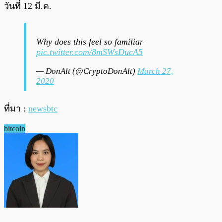
วันที่ 12 มี.ค.
Why does this feel so familiar
pic.twitter.com/8mSWsDucA5
— DonAlt (@CryptoDonAlt)
March 27,
2020
ที่มา :
newsbtc
bitcoin