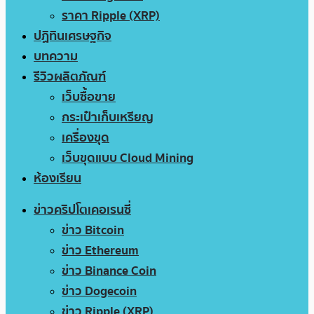
ราคา Ripple (XRP)
ปฏิทินเศรษฐกิจ
บทความ
รีวิวผลิตภัณฑ์
เว็บซื้อขาย
กระเป๋าเก็บเหรียญ
เครื่องขุด
เว็บขุดแบบ Cloud Mining
ห้องเรียน
ข่าวคริปโตเคอเรนซี่
ข่าว Bitcoin
ข่าว Ethereum
ข่าว Binance Coin
ข่าว Dogecoin
ข่าว Ripple (XRP)