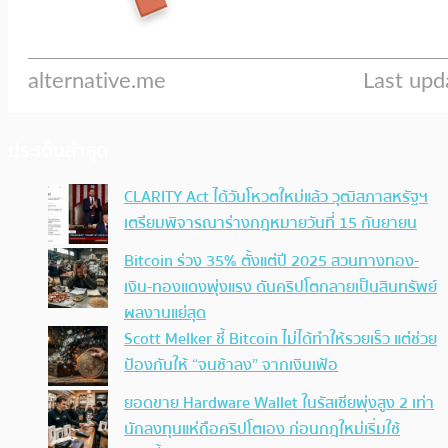
ประเด็นล่าสุด
CLARITY Act ได้วันโหวตใหม่แล้ว วุฒิสภาสหรัฐฯ
เตรียมพิจารณาร่างกฎหมายวันที่ 15 กันยายน
Bitcoin ร่วง 35% ตั้งแต่ปี 2025 สวนทางทอง-
เงิน-ทองแดงพุ่งแรง ดันคริปโตกลายเป็นสินทรัพย์
ผลงานแย่สุด
Scott Melker ชี้ Bitcoin ไม่ได้ทำให้รวยเร็ว แต่ช่วย
ป้องกันให้ “จนช้าลง” จากเงินเฟ้อ
ยอดขาย Hardware Wallet ในรัสเซียพุ่งสูง 2 เท่า
นักลงทุนแห่ถือคริปโตเอง ก่อนกฎใหม่เริ่มใช้