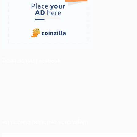
ติดตามเราบน Facebook
สภาวะตลาด (ความกลัว vs ความโลภ)