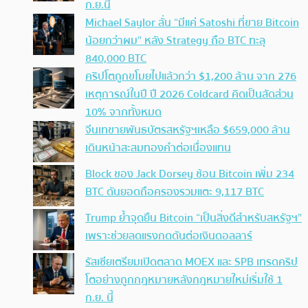
ก.ย.นี้
Michael Saylor ลั่น “มีแค่ Satoshi ที่ขาย Bitcoin
น้อยกว่าผม” หลัง Strategy ถือ BTC ทะลุ
840,000 BTC
คริปโตถูกขโมยไปแล้วกว่า $1,200 ล้าน จาก 276
เหตุการณ์ในปี ปี 2026 Coldcard คิดเป็นสัดส่วน
10% จากทั้งหมด
จีนเทขายพันธบัตรสหรัฐฯเหลือ $659,000 ล้าน
เดินหน้าสะสมทองคำต่อเนื่องแทน
Block ของ Jack Dorsey ช้อน Bitcoin เพิ่ม 234
BTC ดันยอดถือครองรวมแตะ 9,117 BTC
Trump ย้ำจุดยืน Bitcoin “เป็นสิ่งดีสำหรับสหรัฐฯ”
เพราะช่วยลดแรงกดดันต่อเงินดอลลาร์
รัสเซียเตรียมเปิดตลาด MOEX และ SPB เทรดคริป
โตอย่างถูกกฎหมายหลังกฎหมายใหม่เริ่มใช้ 1
ก.ย. นี้