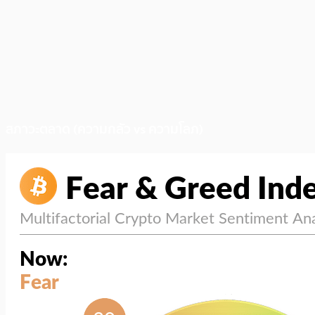
สภาวะตลาด (ความกลัว vs ความโลภ)