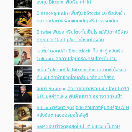
ลงทุน Bitcoin เพื่อเรียกค่าไถ่
Binance รุกหนัก เพิ่มหุ้น bStocks 10 ตัวดังเข้า
ตลาดสปอต พร้อมแคมเปญฟรีค่าธรรมเนียม
Bitwise ฟันธง คริปโตจะไม่เป็นไร แม้สัปดาห์นี้ร่าง
กฎหมาย Clarity Act จะโหวตไม่ผ่าน
‘อ.ตั๊ม’ ถอดปลั้ก Blockclock เก็บเข้าตู้ หวั่นพิษ
Coldcard ลุกลามสู่อุปกรณ์คริปโทฯ ในบ้าน
เหยื่อ Coldcard ใช้ Bitcoin ส่งข้อความหาโจรขอ
คืนเงิน ตัดพ้อชีวิตโอนกลับมาสักนิดก็ยังดี
จับตา Strategy ส่อแววเทขายรอบ 4 ? โอน 1,030
BTC มูลค่าทะลุ 2 พันล้านบาท ออกจากกระเป๋า
Bitcoin ทรงตัว $64,000 สวนทางหุ้นสหรัฐฯ ATH
หลังข้อตกลงฮอร์มุซใกล้ยุติ
S&P 500 ทำจุดสูงสุดใหม่ แต่ Bitcoin ไม่ตาม