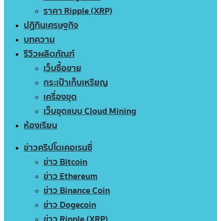
ราคา Ripple (XRP)
ปฏิทินเศรษฐกิจ
บทความ
รีวิวผลิตภัณฑ์
เว็บซื้อขาย
กระเป๋าเก็บเหรียญ
เครื่องขุด
เว็บขุดแบบ Cloud Mining
ห้องเรียน
ข่าวคริปโตเคอเรนซี่
ข่าว Bitcoin
ข่าว Ethereum
ข่าว Binance Coin
ข่าว Dogecoin
ข่าว Ripple (XRP)