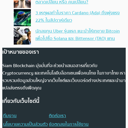
ตลาดเปลี่ยน หรือ คนเปลี่ยน?
3 เหตุผลทำไมราคา Cardano (Ada) ถึงพุ่งแรง
22% ในสัปดาห์เดียว
นักลงทุน Uber รุ่นแรก แนะนำให้เทขาย Bitcoin
เพื่อไปซื้อ Solana และ Bittensor (TAO) แทน
เป้าหมายของเรา
Siam Blockchain มุ่งมั่นที่จะช่วยนำเสนอสารเกี่ยวกับ
Cryptocurrency และเทคโนโลยีบล็อกเชนเพื่อคนไทย ในภาษาไทย เรา
รวบรวมข้อมูลส่วนใหญ่จากเว็บไซต์และเว็บบอร์ดต่างประเทศและนำมา
แปลส่งตรงถึงฟีดคุณ
เกี่ยวกับเว็บไซต์นี้
ทีมงาน
ติดต่อเรา
นโยบายความเป็นส่วนตัว
ข้อตกลงในการใช้งาน