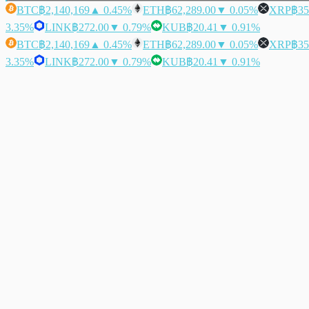
BTC
฿2,140,169
▲ 0.45%
ETH
฿62,289.00
▼ 0.05%
XRP
฿35
3.35%
LINK
฿272.00
▼ 0.79%
KUB
฿20.41
▼ 0.91%
BTC
฿2,140,169
▲ 0.45%
ETH
฿62,289.00
▼ 0.05%
XRP
฿35
3.35%
LINK
฿272.00
▼ 0.79%
KUB
฿20.41
▼ 0.91%