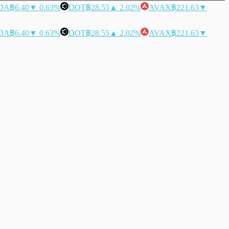
DA
฿6.40
▼ 0.63%
DOT
฿28.55
▲ 2.02%
AVAX
฿221.63
▼
DA
฿6.40
▼ 0.63%
DOT
฿28.55
▲ 2.02%
AVAX
฿221.63
▼