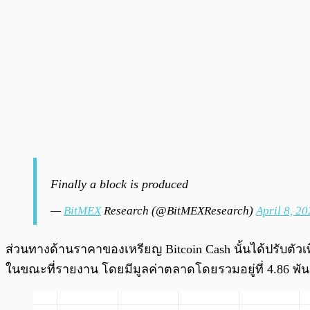
Finally a block is produced
—
BitMEX
Research (@BitMEXResearch)
April 8, 2
ส่วนทางด้านราคาของเหรียญ Bitcoin Cash นั้นได้ปรับตัวเพิ
ในขณะที่รายงาน โดยมีมูลค่าตลาดโดยรวมอยู่ที่ 4.86 พัน