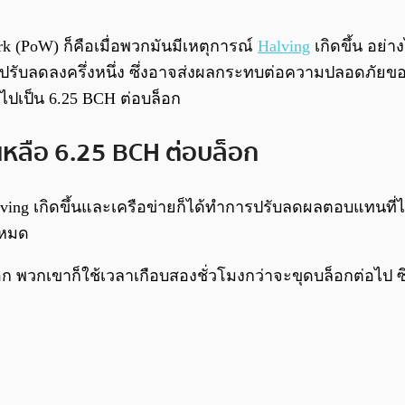
rk (PoW) ก็คือเมื่อพวกมันมีเหตุการณ์
Halving
เกิดขึ้น อย่
ปรับลดลงครึ่งหนึ่ง ซึ่งอาจส่งผลกระทบต่อความปลอดภัยขอ
 ไปเป็น 6.25 BCH ต่อบล็อก
ดเหลือ 6.25 BCH ต่อบล็อก
alving เกิดขึ้นและเครือข่ายก็ได้ทำการปรับลดผลตอบแทนที
งหมด
ก พวกเขาก็ใช้เวลาเกือบสองชั่วโมงกว่าจะขุดบล็อกต่อไป ซ