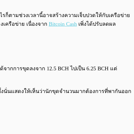
0:00
/
0:00
างไรก็ตามช่วงเวลานี้อาจสร้างความเจ็บปวดให้กับเครือข่าย
งเครือข่าย เนื่องจาก
Bitcoin Cash
เพิ่งได้ปรับลดผล
่ได้จากการขุดลงจาก 12.5 BCH ไปเป็น 6.25 BCH แต่
ึ่งนั่นแสดงให้เห็นว่านักขุดจำนวนมากต้องการที่พากันออก