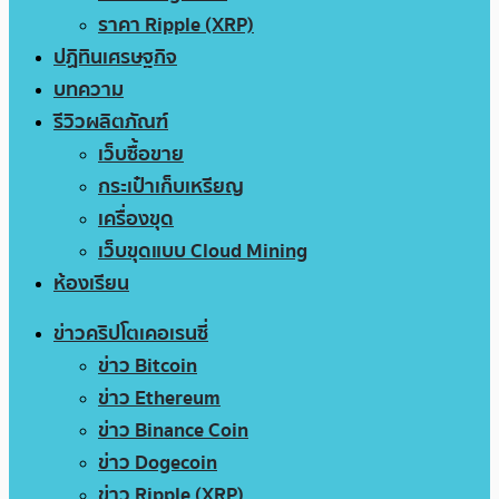
ราคา Ripple (XRP)
ปฏิทินเศรษฐกิจ
บทความ
รีวิวผลิตภัณฑ์
เว็บซื้อขาย
กระเป๋าเก็บเหรียญ
เครื่องขุด
เว็บขุดแบบ Cloud Mining
ห้องเรียน
ข่าวคริปโตเคอเรนซี่
ข่าว Bitcoin
ข่าว Ethereum
ข่าว Binance Coin
ข่าว Dogecoin
ข่าว Ripple (XRP)