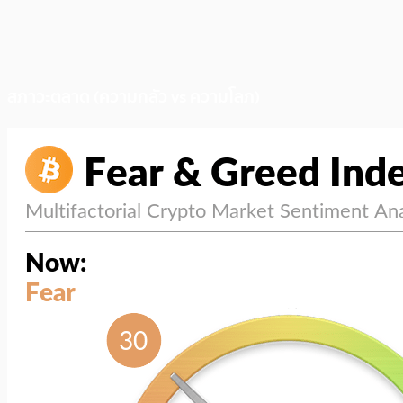
สภาวะตลาด (ความกลัว vs ความโลภ)