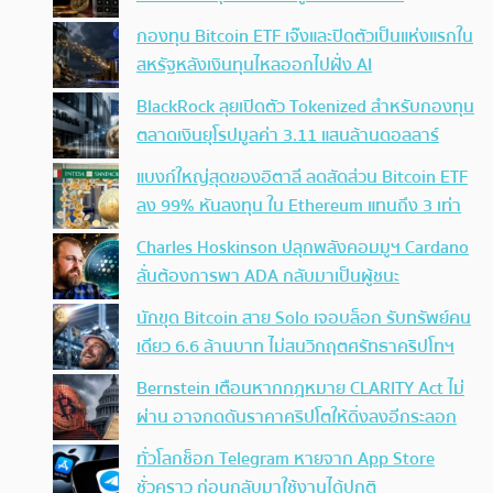
กองทุน Bitcoin ETF เจ๊งและปิดตัวเป็นแห่งแรกใน
สหรัฐหลังเงินทุนไหลออกไปฝั่ง AI
BlackRock ลุยเปิดตัว Tokenized สำหรับกองทุน
ตลาดเงินยุโรปมูลค่า 3.11 แสนล้านดอลลาร์
แบงก์ใหญ่สุดของอิตาลี ลดสัดส่วน Bitcoin ETF
ลง 99% หันลงทุน ใน Ethereum แทนถึง 3 เท่า
Charles Hoskinson ปลุกพลังคอมมูฯ Cardano
ลั่นต้องการพา ADA กลับมาเป็นผู้ชนะ
นักขุด Bitcoin สาย Solo เจอบล็อก รับทรัพย์คน
เดียว 6.6 ล้านบาท ไม่สนวิกฤตศรัทธาคริปโทฯ
Bernstein เตือนหากกฎหมาย CLARITY Act ไม่
ผ่าน อาจกดดันราคาคริปโตให้ดิ่งลงอีกระลอก
ทั่วโลกช็อก Telegram หายจาก App Store
ชั่วคราว ก่อนกลับมาใช้งานได้ปกติ