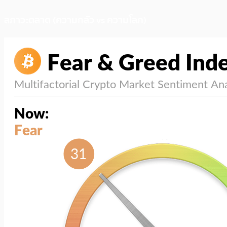
สภาวะตลาด (ความกลัว vs ความโลภ)