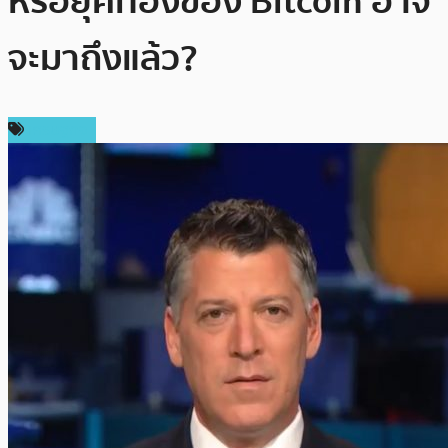
หรือยุคทองของ Bitcoin อาจ
จะมาถึงแล้ว?
เศรษฐกิจ