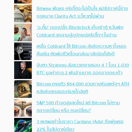
Bitwise ฟันธง คริปโตจะไม่เป็นไร แม้สัปดาห์นี้ร่าง
กฎหมาย Clarity Act จะโหวตไม่ผ่าน
‘อ.ตั๊ม’ ถอดปลั้ก Blockclock เก็บเข้าตู้ หวั่นพิษ
Coldcard ลุกลามสู่อุปกรณ์คริปโทฯ ในบ้าน
เหยื่อ Coldcard ใช้ Bitcoin ส่งข้อความหาโจรขอ
คืนเงิน ตัดพ้อชีวิตโอนกลับมาสักนิดก็ยังดี
จับตา Strategy ส่อแววเทขายรอบ 4 ? โอน 1,030
BTC มูลค่าทะลุ 2 พันล้านบาท ออกจากกระเป๋า
Bitcoin ทรงตัว $64,000 สวนทางหุ้นสหรัฐฯ ATH
หลังข้อตกลงฮอร์มุซใกล้ยุติ
S&P 500 ทำจุดสูงสุดใหม่ แต่ Bitcoin ไม่ตาม
ตลาดเปลี่ยน หรือ คนเปลี่ยน?
3 เหตุผลทำไมราคา Cardano (Ada) ถึงพุ่งแรง
22% ในสัปดาห์เดียว