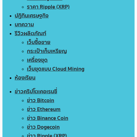
ราคา Ripple (XRP)
ปฏิทินเศรษฐกิจ
บทความ
รีวิวผลิตภัณฑ์
เว็บซื้อขาย
กระเป๋าเก็บเหรียญ
เครื่องขุด
เว็บขุดแบบ Cloud Mining
ห้องเรียน
ข่าวคริปโตเคอเรนซี่
ข่าว Bitcoin
ข่าว Ethereum
ข่าว Binance Coin
ข่าว Dogecoin
ข่าว Ripple (XRP)