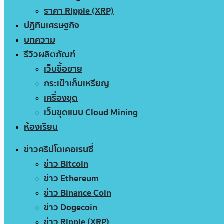
ราคา Ripple (XRP)
ปฏิทินเศรษฐกิจ
บทความ
รีวิวผลิตภัณฑ์
เว็บซื้อขาย
กระเป๋าเก็บเหรียญ
เครื่องขุด
เว็บขุดแบบ Cloud Mining
ห้องเรียน
ข่าวคริปโตเคอเรนซี่
ข่าว Bitcoin
ข่าว Ethereum
ข่าว Binance Coin
ข่าว Dogecoin
ข่าว Ripple (XRP)