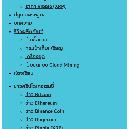
ราคา Ripple (XRP)
ปฏิทินเศรษฐกิจ
บทความ
รีวิวผลิตภัณฑ์
เว็บซื้อขาย
กระเป๋าเก็บเหรียญ
เครื่องขุด
เว็บขุดแบบ Cloud Mining
ห้องเรียน
ข่าวคริปโตเคอเรนซี่
ข่าว Bitcoin
ข่าว Ethereum
ข่าว Binance Coin
ข่าว Dogecoin
ข่าว Ripple (XRP)