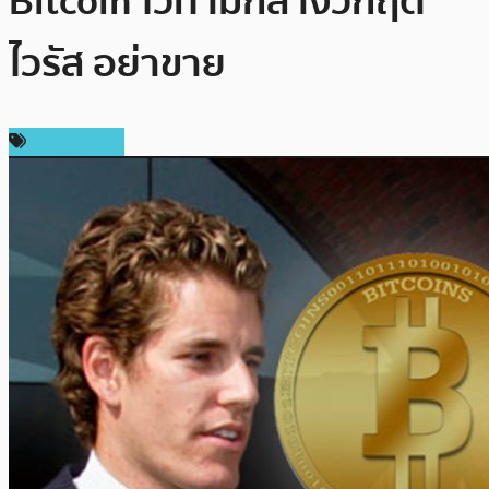
Bitcoin ไว้ท่ามกลางวิกฤต
ไวรัส อย่าขาย
ข่าว Bitcoin