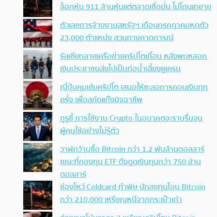
ล็อกหุ้น 911 ล้านหุ้นแต่ตลาดเชื่อมั่น ไม่โดนเทขาย
ตัวเลขการจ้างงานสหรัฐฯ เดือนกรกฎาคมหดตัว
23,000 ตำแหน่ง สวนทางคาดการณ์
รัสเซียทลายเครือข่ายคริปโตเถื่อน หลังพบหลอก
เงินประชาชนส่งไปเป็นท่อน้ำเลี้ยงยูเครน
ญี่ปุ่นคุมเข้มคริปโต เสนอให้ชะลอการถอนเงินทุก
ครั้ง เพื่อสกัดแก๊งมิจฉาชีพ
กูรูชี้ การใช้งาน Crypto ในอนาคตจะราบรื่นจน
ผู้คนใช้อย่างไม่รู้ตัว
วาฬกว้านซื้อ Bitcoin กว่า 1.2 พันล้านดอลลาร์
ขณะที่กองทุน ETF ดึงดูดเงินทุนกว่า 750 ล้าน
ดอลลาร์
ช่องโหว่ Coldcard ทำพิษ นักลงทุนโอน Bitcoin
กว่า 210,000 เหรียญหนีจากกระเป๋าเก่า