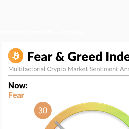
สภาวะตลาด (ความกลัว vs ความโลภ)