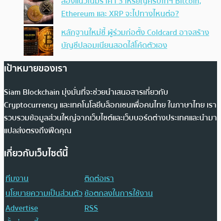
ส่องแนวโน้มราคา 3 เหรียญคริปโทฯ Bitcoin,
Ethereum และ XRP จะไปทางไหนต่อ?
หลักฐานใหม่ชี้ ผู้ร่วมก่อตั้ง Coldcard อาจสร้าง
บัญชีปลอมเนียนสอดไส้โค้ดตัวเอง
เป้าหมายของเรา
Siam Blockchain มุ่งมั่นที่จะช่วยนำเสนอสารเกี่ยวกับ
Cryptocurrency และเทคโนโลยีบล็อกเชนเพื่อคนไทย ในภาษาไทย เรา
รวบรวมข้อมูลส่วนใหญ่จากเว็บไซต์และเว็บบอร์ดต่างประเทศและนำมา
แปลส่งตรงถึงฟีดคุณ
เกี่ยวกับเว็บไซต์นี้
ทีมงาน
ติดต่อเรา
นโยบายความเป็นส่วนตัว
ข้อตกลงในการใช้งาน
Advertise
RSS