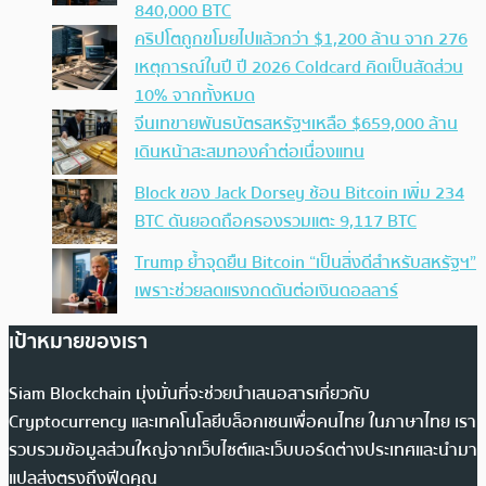
840,000 BTC
คริปโตถูกขโมยไปแล้วกว่า $1,200 ล้าน จาก 276
เหตุการณ์ในปี ปี 2026 Coldcard คิดเป็นสัดส่วน
10% จากทั้งหมด
จีนเทขายพันธบัตรสหรัฐฯเหลือ $659,000 ล้าน
เดินหน้าสะสมทองคำต่อเนื่องแทน
Block ของ Jack Dorsey ช้อน Bitcoin เพิ่ม 234
BTC ดันยอดถือครองรวมแตะ 9,117 BTC
Trump ย้ำจุดยืน Bitcoin “เป็นสิ่งดีสำหรับสหรัฐฯ”
เพราะช่วยลดแรงกดดันต่อเงินดอลลาร์
เป้าหมายของเรา
Siam Blockchain มุ่งมั่นที่จะช่วยนำเสนอสารเกี่ยวกับ
Cryptocurrency และเทคโนโลยีบล็อกเชนเพื่อคนไทย ในภาษาไทย เรา
รวบรวมข้อมูลส่วนใหญ่จากเว็บไซต์และเว็บบอร์ดต่างประเทศและนำมา
แปลส่งตรงถึงฟีดคุณ