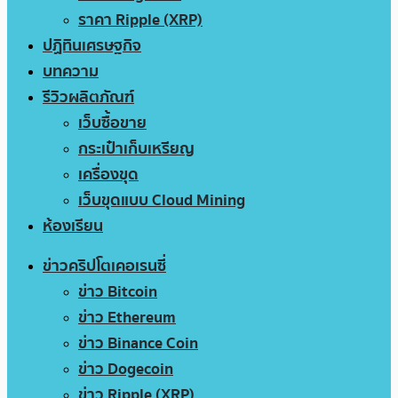
ราคา Ripple (XRP)
ปฏิทินเศรษฐกิจ
บทความ
รีวิวผลิตภัณฑ์
เว็บซื้อขาย
กระเป๋าเก็บเหรียญ
เครื่องขุด
เว็บขุดแบบ Cloud Mining
ห้องเรียน
ข่าวคริปโตเคอเรนซี่
ข่าว Bitcoin
ข่าว Ethereum
ข่าว Binance Coin
ข่าว Dogecoin
ข่าว Ripple (XRP)