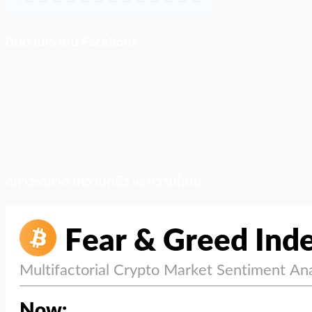
ติดตามเราบน Facebook
สภาวะตลาด (ความกลัว vs ความโลภ)