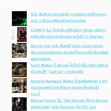
ประเด็นล่าสุด
SOL ส่งสัญญาณกลับตัว ทะลุเส้นขาลงที่กดราคา
นาน 3 เดือน เตรียมพุ่งอย่างรุนแรง
CLARITY Act ได้วันโหวตใหม่แล้ว วุฒิสภาสหรัฐฯ
เตรียมพิจารณาร่างกฎหมายวันที่ 15 กันยายน
Bitcoin ร่วง 35% ตั้งแต่ปี 2025 สวนทางทอง-
เงิน-ทองแดงพุ่งแรง ดันคริปโตกลายเป็นสินทรัพย์
ผลงานแย่สุด
Scott Melker ชี้ Bitcoin ไม่ได้ทำให้รวยเร็ว แต่ช่วย
ป้องกันให้ “จนช้าลง” จากเงินเฟ้อ
ยอดขาย Hardware Wallet ในรัสเซียพุ่งสูง 2 เท่า
นักลงทุนแห่ถือคริปโตเอง ก่อนกฎใหม่เริ่มใช้
ก.ย.นี้
Michael Saylor ลั่น “มีแค่ Satoshi ที่ขาย Bitcoin
น้อยกว่าผม” หลัง Strategy ถือ BTC ทะลุ