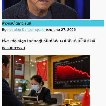
ข่าวคริปโตเคอเรนซี่
By
Pairploy Denpairojsak
กรกฎาคม 27, 2026
พ่อรวยสอนลูก เผยกลยุทธ์ปกป้องความมั่งคั่งที่ใช้มานาน
หลายทศวรรษ