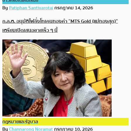
ข่าวคริปโตเคอเรนซี่
By
Patiphan Santivarotai
กรกฎาคม 14, 2026
ก.ล.ต. อนุมัติไฟลิ่งโทเคนทองคำ “MTS Gold (แม่ทองสุก)”
เตรียมเปิดเสนอขายเร็ว ๆ นี้
กฎหมายและรัฐบาล
By
Channarong Noramat
กรกฎาคม 10, 2026