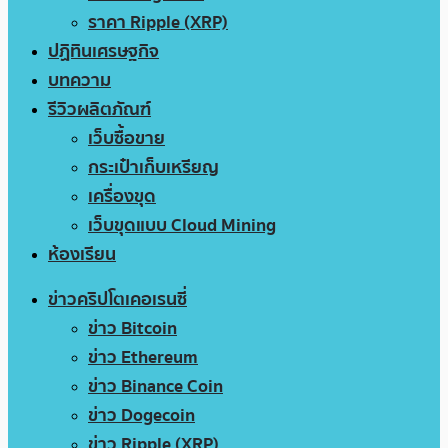
ราคา Ripple (XRP)
ปฏิทินเศรษฐกิจ
บทความ
รีวิวผลิตภัณฑ์
เว็บซื้อขาย
กระเป๋าเก็บเหรียญ
เครื่องขุด
เว็บขุดแบบ Cloud Mining
ห้องเรียน
ข่าวคริปโตเคอเรนซี่
ข่าว Bitcoin
ข่าว Ethereum
ข่าว Binance Coin
ข่าว Dogecoin
ข่าว Ripple (XRP)