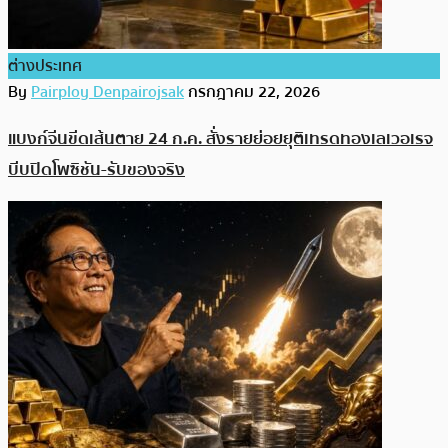
ต่างประเทศ
By
Pairploy Denpairojsak
กรกฎาคม 22, 2026
แบงก์จีนขีดเส้นตาย 24 ก.ค. สั่งรายย่อยยุติเทรดทองเลเวอเรจ
บีบปิดโพซิชัน-รับของจริง