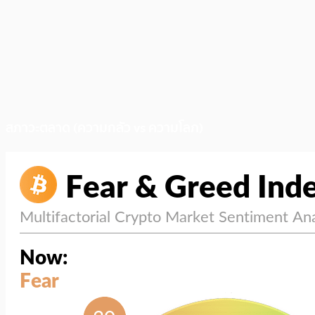
สภาวะตลาด (ความกลัว vs ความโลภ)