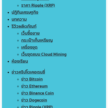
ราคา Ripple (XRP)
ปฏิทินเศรษฐกิจ
บทความ
รีวิวผลิตภัณฑ์
เว็บซื้อขาย
กระเป๋าเก็บเหรียญ
เครื่องขุด
เว็บขุดแบบ Cloud Mining
ห้องเรียน
ข่าวคริปโตเคอเรนซี่
ข่าว Bitcoin
ข่าว Ethereum
ข่าว Binance Coin
ข่าว Dogecoin
ข่าว Ripple (XRP)