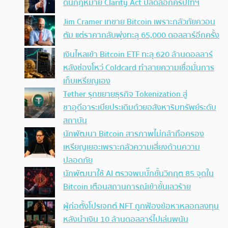
ดันกฎหมาย Clarity Act ปลดล็อกคริปโทฯ
Jim Cramer เทขาย Bitcoin เพราะกลัวภัยควอน
ตัม แต่ราคากลับพุ่งทะลุ 65,000 ดอลลาร์อีกครั้ง
เงินไหลเข้า Bitcoin ETF ทะลุ 620 ล้านดอลลาร์
หลังช่องโหว่ Coldcard ทำลายความเชื่อมั่นการ
เก็บเหรียญเอง
Tether รุกขยายธุรกิจ Tokenization สู่
ซาอุดีอาระเบียประเดิมด้วยอสังหาริมทรัพย์ระดับ
สถาบัน
นักพัฒนา Bitcoin สารภาพไม่กล้าถือครอง
เหรียญเยอะเพราะกลัวความเสี่ยงด้านความ
ปลอดภัย
นักพัฒนาใช้ AI ตรวจพบบั๊กขั้นวิกฤต 85 จุดใน
Bitcoin เตือนสถานการณ์เข้าขั้นเลวร้าย
ผู้ก่อตั้งโปรเจกต์ NFT ถูกฟ้องข้อหาหลอกลงทุน
หลังนำเงิน 10 ล้านดอลลาร์ไปเล่นพนัน