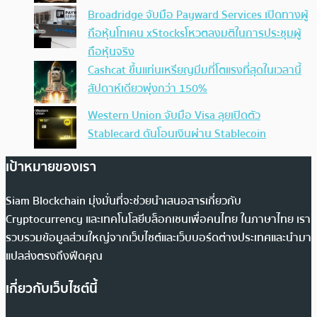
Broadridge จับมือ Payward Services เปิดทางผู้
ถือหุ้นโทเคน xStocksโหวตลงมติในการประชุมผู้
ถือหุ้นจริง
Cashcat ขึ้นแท่นเหรียญมีมที่โตแรงที่สุดในเวลานี้
สัปดาห์เดียวพุ่งกว่า 150%
Western Union จับมือ Visa ลุยเปิดตัว
Stablecard ดันโอนเงินผ่าน Stablecoin
เป้าหมายของเรา
Siam Blockchain มุ่งมั่นที่จะช่วยนำเสนอสารเกี่ยวกับ
Cryptocurrency และเทคโนโลยีบล็อกเชนเพื่อคนไทย ในภาษาไทย เรา
รวบรวมข้อมูลส่วนใหญ่จากเว็บไซต์และเว็บบอร์ดต่างประเทศและนำมา
แปลส่งตรงถึงฟีดคุณ
เกี่ยวกับเว็บไซต์นี้